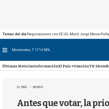
Temas del día:
Negociaciones con EE.UU.
Murió Jorge Messi
Peña
Montevideo, T 11° H 58%
M
e
n
u
Últimas Noticias
Información
El País +
Ovación
TV Show
B
EL PAÍS
MUNDO
Antes que votar, la pri