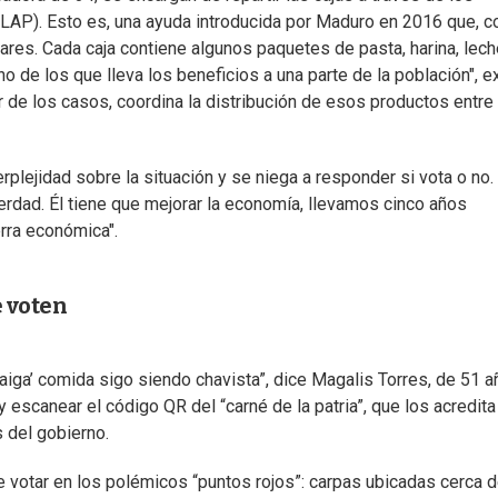
AP). Esto es, una ayuda introducida por Maduro en 2016 que, 
ares. Cada caja contiene algunos paquetes de pasta, harina, leche
no de los que lleva los beneficios a una parte de la población", e
r de los casos, coordina la distribución de esos productos entre
rplejidad sobre la situación y se niega a responder si vota o no.
erdad. Él tiene que mejorar la economía, llevamos cinco años
erra económica".
e voten
haiga’ comida sigo siendo chavista”, dice Magalis Torres, de 51 a
 escanear el código QR del “carné de la patria”, que los acredita
 del gobierno.
de votar en los polémicos “puntos rojos”: carpas ubicadas cerca d