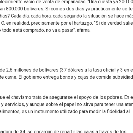
tablecimiento vacío de venta de empanadas. "Una cuesta ya 200.0
ían 800.000 bolívares. Si comes dos días ya prácticamente se te
días? Cada día, cada hora, cada segundo la situación se hace má
. O, en realidad, precisamente por el hartazgo. "Si de verdad salie
 todo está comprado, no va a pasar", afirma.
e 2,6 millones de bolívares (37 dólares a la tasa oficial y 3 en e
e carne. El gobierno entrega bonos y cajas de comida subsidia
que el chavismo trata de asegurarse el apoyo de los pobres. En e
y servicios, y aunque sobre el papel no sirva para tener una ate
limentos, es un instrumento utilizado para medir la fidelidad al
dora de 34, se encargan de repartir las cajas a través de los