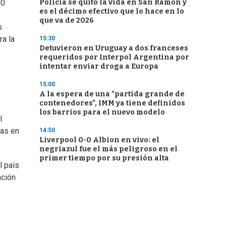
Policía se quitó la vida en San Ramón y
00
es el décimo efectivo que lo hace en lo
que va de 2026
s
ra la
15:30
Detuvieron en Uruguay a dos franceses
requeridos por Interpol Argentina por
intentar enviar droga a Europa
15:00
A la espera de una "partida grande de
contenedores", IMM ya tiene definidos
los barrios para el nuevo modelo
l
das en
14:50
Liverpool 0-0 Albion en vivo: el
negriazul fue el más peligroso en el
primer tiempo por su presión alta
l país
nción