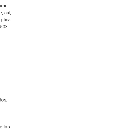
como
, sal,
xplica
 503
ños,
e los