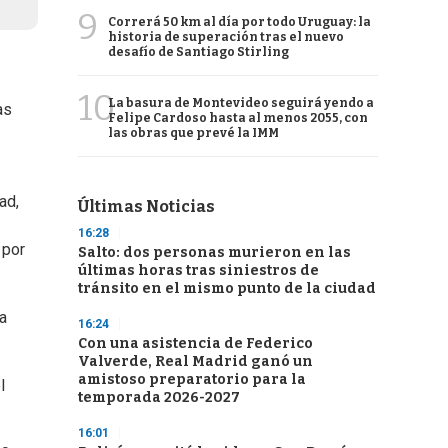
9
Correrá 50 km al día por todo Uruguay: la
historia de superación tras el nuevo
desafío de Santiago Stirling
10
La basura de Montevideo seguirá yendo a
as
Felipe Cardoso hasta al menos 2055, con
las obras que prevé la IMM
ad,
Últimas Noticias
16:28
 por
Salto: dos personas murieron en las
últimas horas tras siniestros de
tránsito en el mismo punto de la ciudad
a
16:24
Con una asistencia de Federico
Valverde, Real Madrid ganó un
amistoso preparatorio para la
l
temporada 2026-2027
16:01