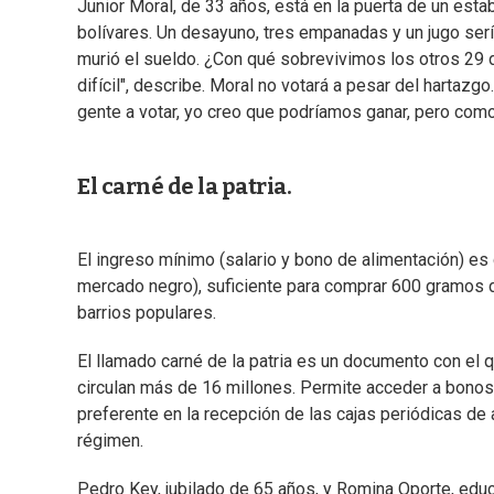
Junior Moral, de 33 años, está en la puerta de un es
bolívares. Un desayuno, tres empanadas y un jugo ser
murió el sueldo. ¿Con qué sobrevivimos los otros 29 
difícil", describe. Moral no votará a pesar del hartazgo
gente a votar, yo creo que podríamos ganar, pero como
El carné de la patria.
El ingreso mínimo (salario y bono de alimentación) es d
mercado negro), suficiente para comprar 600 gramos d
barrios populares.
El llamado carné de la patria es un documento con el 
circulan más de 16 millones. Permite acceder a bonos 
preferente en la recepción de las cajas periódicas de a
régimen.
Pedro Key, jubilado de 65 años, y Romina Oporte, educa