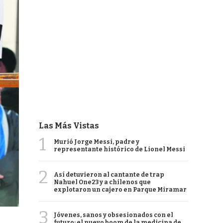
Las Más Vistas
1
Murió Jorge Messi, padre y
representante histórico de Lionel Messi
2
Así detuvieron al cantante de trap
Nahuel One23 y a chilenos que
explotaron un cajero en Parque Miramar
3
Jóvenes, sanos y obsesionados con el
futuro: el nuevo boom de la medicina de