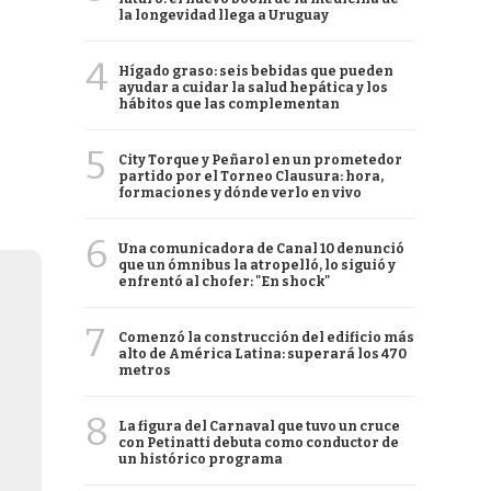
la longevidad llega a Uruguay
4
Hígado graso: seis bebidas que pueden
ayudar a cuidar la salud hepática y los
hábitos que las complementan
5
City Torque y Peñarol en un prometedor
partido por el Torneo Clausura: hora,
formaciones y dónde verlo en vivo
6
Una comunicadora de Canal 10 denunció
que un ómnibus la atropelló, lo siguió y
enfrentó al chofer: "En shock"
7
Comenzó la construcción del edificio más
alto de América Latina: superará los 470
metros
8
La figura del Carnaval que tuvo un cruce
con Petinatti debuta como conductor de
un histórico programa