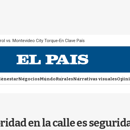
rol vs. Montevideo City Torque
En Clave País
ienestar
Negocios
Mundo
Rurales
Narrativas visuales
Opin
oridad en la calle es segurid