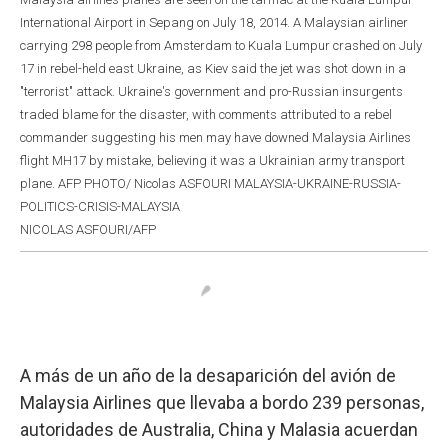
International Airport in Sepang on July 18, 2014. A Malaysian airliner
carrying 298 people from Amsterdam to Kuala Lumpur crashed on July
17 in rebel-held east Ukraine, as Kiev said the jet was shot down in a
"terrorist" attack. Ukraine's government and pro-Russian insurgents
traded blame for the disaster, with comments attributed to a rebel
commander suggesting his men may have downed Malaysia Airlines
flight MH17 by mistake, believing it was a Ukrainian army transport
plane. AFP PHOTO/ Nicolas ASFOURI MALAYSIA-UKRAINE-RUSSIA-
POLITICS-CRISIS-MALAYSIA
NICOLAS ASFOURI/AFP
A más de un año de la desaparición del avión de
Malaysia Airlines que llevaba a bordo 239 personas,
autoridades de Australia, China y Malasia acuerdan