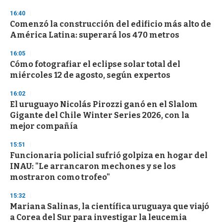
3
s
16:40
e
Comenzó la construcción del edificio más alto de
c
América Latina: superará los 470 metros
o
n
d
16:05
s
Cómo fotografiar el eclipse solar total del
miércoles 12 de agosto, según expertos
16:02
El uruguayo Nicolás Pirozzi ganó en el Slalom
Gigante del Chile Winter Series 2026, con la
mejor compañía
15:51
Funcionaria policial sufrió golpiza en hogar del
INAU: "Le arrancaron mechones y se los
mostraron como trofeo"
15:32
Mariana Salinas, la científica uruguaya que viajó
a Corea del Sur para investigar la leucemia