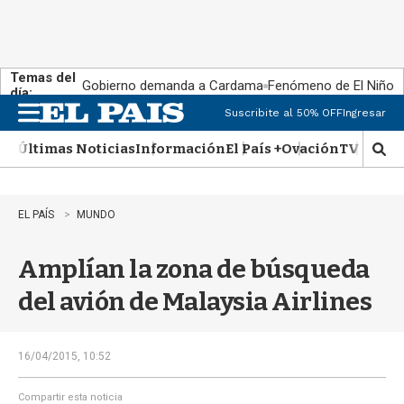
Temas del
Gobierno demanda a Cardama
Fenómeno de El Niño
día:
Suscribite al 50% OFF
Ingresar
M
e
Últimas Noticias
Información
El País +
Ovación
TV Show
n
M
u
o
s
t
EL PAÍS
MUNDO
r
a
Amplían la zona de búsqueda
r
b
del avión de Malaysia Airlines
�
s
q
u
16/04/2015, 10:52
e
d
Compartir esta noticia