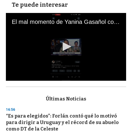
Te puede interesar
El mal momento de Yanina Gasañol con un hincha argentino en "Subrayado"
0
s
e
c
Últimas Noticias
o
n
16:56
d
“Es para elegidos”: Forlán contó qué lo motivó
s
o
para dirigir a Uruguay y el récord de su abuelo
f
como DT de la Celeste
3