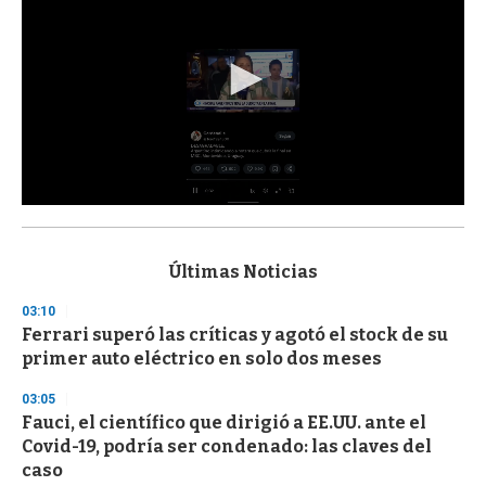
0
s
e
c
Últimas Noticias
o
n
03:10
d
Ferrari superó las críticas y agotó el stock de su
s
o
primer auto eléctrico en solo dos meses
f
3
03:05
3
s
Fauci, el científico que dirigió a EE.UU. ante el
e
Covid-19, podría ser condenado: las claves del
c
caso
o