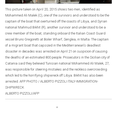
This picture taken on April 20, 2015 shows two men, identified as
Mohammed Ali Malek (C), one of the survivors and understood to be the
captain of the boat that overturned off the coasts of Libya, and Syrian
national Mahmud Bikhit (R), another survivor and understood to be a
crew member of the boat, standing onboard the Italian Coast Guard
vessel Bruno Gregoretti at Boiler Wharf, Senglea, in Malta. The captain
of a migrant boat that capsized in the Mediterranean's deadliest
disaster in decades was arrested on April 21 on suspicion of causing
the deaths of an estimated 800 people. Prosecutors in the Sicilian city of
Catania said they believed Tunisian national Mohammed Ali Malek, 27,
was responsible for steering mistakes and the reckless overcrowding
which led to the horrifying shipwreck off Libya. Bikhit has also been
arrested. AFP PHOTO / ALBERTO PIZZOLI ITALY-IMMIGRATION-
SHIPWRECK
ALBERTO PIZZOLI/AFP