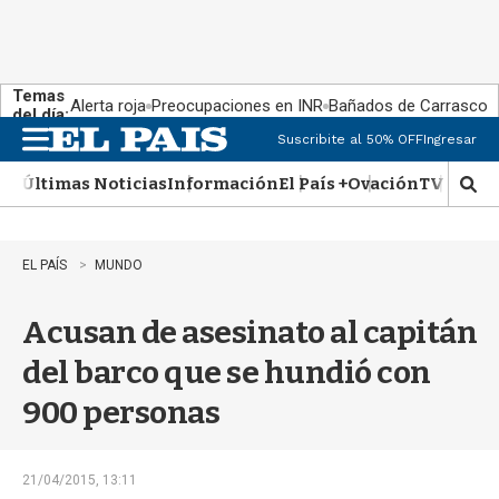
Temas
Alerta roja
Preocupaciones en INR
Bañados de Carrasco
del día:
Suscribite al 50% OFF
Ingresar
M
e
Últimas Noticias
Información
El País +
Ovación
TV Show
n
M
u
o
s
t
EL PAÍS
MUNDO
r
a
Acusan de asesinato al capitán
r
b
del barco que se hundió con
�
s
900 personas
q
u
e
d
21/04/2015, 13:11