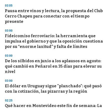
n
d
03:05
s
Pausa entre vinos y lectura, la propuesta del Club
Cerro Chapeu para conectar con el tiempo
presente
03:00
Fideicomiso ferroviario: la herramienta que
impulsa el gobierno y que la oposición cuestiona
por su “enorme laxitud” y falta de límites
03:00
De los silbidos en junio a los aplausos en agosto:
qué cambió en Peñarol en 35 días para elevar su
nivel
03:00
El dólar en Uruguay sigue "planchado": qué pasó
con la cotización, las pizarras y la región
02:25
Qué hacer en Montevideo este fin de semana: La