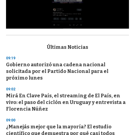
0
s
e
c
Últimas Noticias
o
n
09:19
d
Gobierno autorizó una cadena nacional
s
o
solicitada por el Partido Nacional para el
f
próximo lunes
3
3
s
09:02
e
Mirá En Clave País, el streaming de El País, en
c
vivo: el paso del ciclón en Uruguay y entrevista a
o
n
Florencia Núñez
d
s
09:00
¿Manejás mejor que la mayoría? El estudio
científico que demuestra por qué casi todos