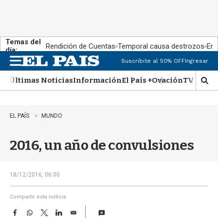
Temas del
Rendición de Cuentas
Temporal causa destrozos
En 
día:
Suscribite al 50% OFF
Ingresar
M
e
Últimas Noticias
Información
El País +
Ovación
TV Show
n
M
u
o
s
t
EL PAÍS
MUNDO
r
a
2016, un año de convulsiones
r
b
�
s
18/12/2016, 06:00
q
u
Compartir esta noticia
e
F
W
T
L
E
d