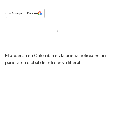
a
h
w
i
m
a
c
a
i
n
a
e
t
t
k
i
+
Agregar El País en
b
s
t
e
l
o
A
e
d
o
p
r
I
k
p
n
El acuerdo en Colombia es la buena noticia en un
panorama global de retroceso liberal.