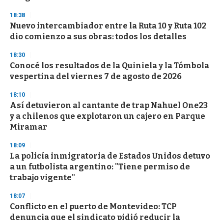
3
s
18:38
e
Nuevo intercambiador entre la Ruta 10 y Ruta 102
c
dio comienzo a sus obras: todos los detalles
o
n
d
18:30
s
Conocé los resultados de la Quiniela y la Tómbola
vespertina del viernes 7 de agosto de 2026
18:10
Así detuvieron al cantante de trap Nahuel One23
y a chilenos que explotaron un cajero en Parque
Miramar
18:09
La policía inmigratoria de Estados Unidos detuvo
a un futbolista argentino: "Tiene permiso de
trabajo vigente"
18:07
Conflicto en el puerto de Montevideo: TCP
denuncia que el sindicato pidió reducir la