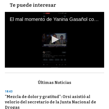
Te puede interesar
El mal momento de Yanina Gasañol con un hincha argentino en "Subrayado"
0
s
e
c
Últimas Noticias
o
n
18:43
d
"Mezcla de dolor y gratitud": Orsi asistió al
s
o
velorio del secretario de la Junta Nacional de
f
Drogas
3