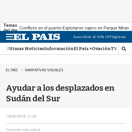
Temas
Conflicto en el puerto
Explotaron cajero en Parque Miram
del día:
Suscribite al 50% OFF
Ingresar
M
e
Últimas Noticias
Información
El País +
Ovación
TV Show
n
M
u
o
s
t
EL PAÍS
NARRATIVAS VISUALES
r
a
Ayudar a los desplazados en
r
b
Sudán del Sur
�
s
q
u
14/05/2018, 11:24
e
d
Compartir esta noticia