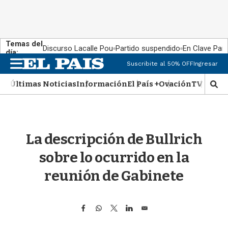
Temas del
Discurso Lacalle Pou
Partido suspendido
En Clave País
día:
M
Suscribite al 50% OFF
Ingresar
e
n
Últimas Noticias
Información
El País +
Ovación
TV Show
M
u
o
s
t
r
La descripción de Bullrich
a
r
sobre lo ocurrido en la
b
�
reunión de Gabinete
s
q
u
F
W
T
L
E
e
a
h
w
i
m
d
c
a
i
n
a