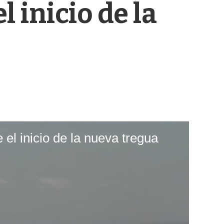
 inicio de la
s
q
u
e
d
a