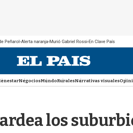
 de Peñarol
Alerta naranja
Murió Gabriel Rossi
En Clave País
ienestar
Negocios
Mundo
Rurales
Narrativas visuales
Opin
ardea los suburbio