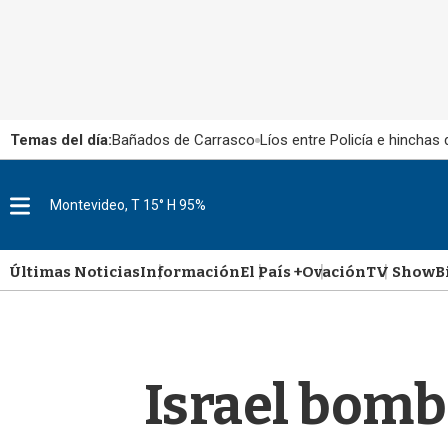
Temas del día:
Bañados de Carrasco
Líos entre Policía e hinchas
M
Montevideo, T 15° H 95%
e
n
u
Últimas Noticias
Información
El País +
Ovación
TV Show
B
Israel bomb