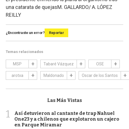
una catarata de quejas
M. GALLARDO/ A. LÓPEZ
REILLY
¿Encontraste un error?
Reportar
Temas relacionados
MSP
Tabaré Vázquez
OSE
arotxa
Maldonado
Oscar de los Santos
Las Más Vistas
1
Así detuvieron al cantante de trap Nahuel
One23 y a chilenos que explotaron un cajero
en Parque Miramar