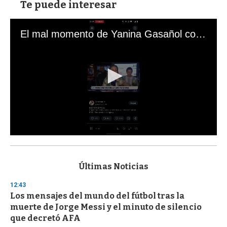
Te puede interesar
El mal momento de Yanina Gasañol con un hincha argentino en "Subrayado"
0
s
e
c
Últimas Noticias
o
n
12:43
d
Los mensajes del mundo del fútbol tras la
s
o
muerte de Jorge Messi y el minuto de silencio
f
que decretó AFA
3