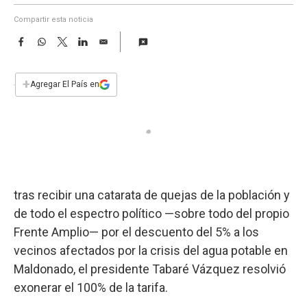
a
Compartir esta noticia
F
W
T
L
E
a
h
w
i
m
c
a
i
n
a
e
t
t
k
i
+
Agregar El País en
b
s
t
e
l
o
A
e
d
o
p
r
I
k
p
n
tras recibir una catarata de quejas de la población y
de todo el espectro político —sobre todo del propio
Frente Amplio— por el descuento del 5% a los
vecinos afectados por la crisis del agua potable en
Maldonado, el presidente Tabaré Vázquez resolvió
exonerar el 100% de la tarifa.