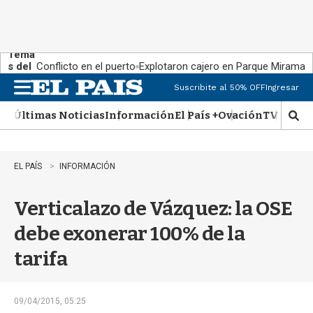
Tema
s del
Conflicto en el puerto
Explotaron cajero en Parque Miramar
día:
Suscribite al 50% OFF
Ingresar
M
e
Últimas Noticias
Información
El País +
Ovación
TV Show
n
M
u
o
s
t
EL PAÍS
INFORMACIÓN
r
a
Verticalazo de Vázquez: la OSE
r
b
debe exonerar 100% de la
�
s
tarifa
q
u
e
d
09/04/2015, 05:25