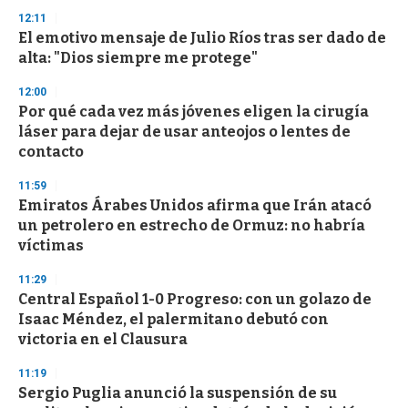
3
s
12:11
e
El emotivo mensaje de Julio Ríos tras ser dado de
c
alta: "Dios siempre me protege"
o
n
d
12:00
s
Por qué cada vez más jóvenes eligen la cirugía
láser para dejar de usar anteojos o lentes de
contacto
11:59
Emiratos Árabes Unidos afirma que Irán atacó
un petrolero en estrecho de Ormuz: no habría
víctimas
11:29
Central Español 1-0 Progreso: con un golazo de
Isaac Méndez, el palermitano debutó con
victoria en el Clausura
11:19
Sergio Puglia anunció la suspensión de su