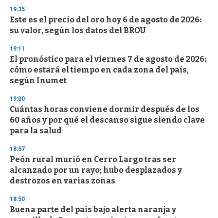
o
19:35
n
d
Este es el precio del oro hoy 6 de agosto de 2026:
s
su valor, según los datos del BROU
19:11
El pronóstico para el viernes 7 de agosto de 2026:
cómo estará el tiempo en cada zona del país,
según Inumet
19:00
Cuántas horas conviene dormir después de los
60 años y por qué el descanso sigue siendo clave
para la salud
18:57
Peón rural murió en Cerro Largo tras ser
alcanzado por un rayo; hubo desplazados y
destrozos en varias zonas
18:50
Buena parte del país bajo alerta naranja y