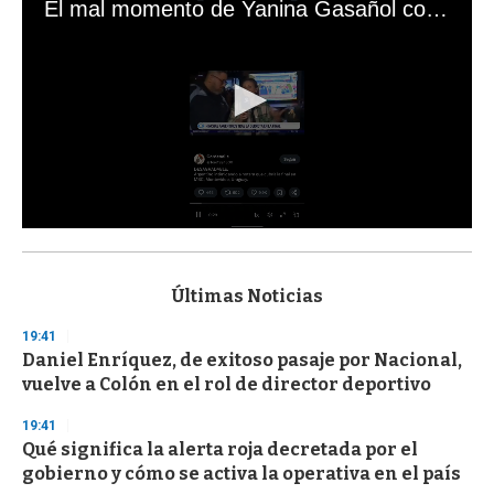
El mal momento de Yanina Gasañol con un hincha argentino en "Subrayado"
0
s
e
c
Últimas Noticias
o
n
19:41
d
Daniel Enríquez, de exitoso pasaje por Nacional,
s
o
vuelve a Colón en el rol de director deportivo
f
3
19:41
3
s
Qué significa la alerta roja decretada por el
e
gobierno y cómo se activa la operativa en el país
c