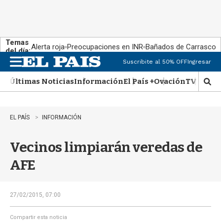
Temas
Alerta roja
Preocupaciones en INR
Bañados de Carrasco
del día:
Suscribite al 50% OFF
Ingresar
M
e
Últimas Noticias
Información
El País +
Ovación
TV Show
n
M
u
o
s
t
EL PAÍS
INFORMACIÓN
r
a
Vecinos limpiarán veredas de
r
b
AFE
�
s
q
u
27/02/2015, 07:00
e
d
Compartir esta noticia