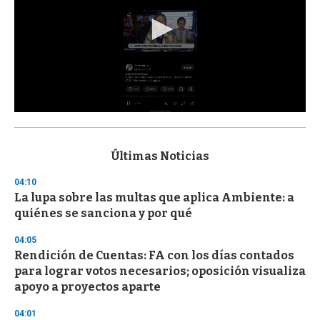
0
s
e
c
Últimas Noticias
o
n
04:10
d
La lupa sobre las multas que aplica Ambiente: a
s
o
quiénes se sanciona y por qué
f
3
04:05
3
s
Rendición de Cuentas: FA con los días contados
e
para lograr votos necesarios; oposición visualiza
c
apoyo a proyectos aparte
o
n
d
04:01