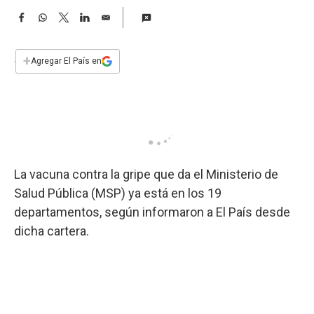
a
F
W
T
L
E
a
h
w
i
m
c
a
i
n
a
e
t
t
k
i
+
Agregar El País en
b
s
t
e
l
o
A
e
d
o
p
r
I
k
p
n
La vacuna contra la gripe que da el Ministerio de
Salud Pública (MSP) ya está en los 19
departamentos, según informaron a El País desde
dicha cartera.