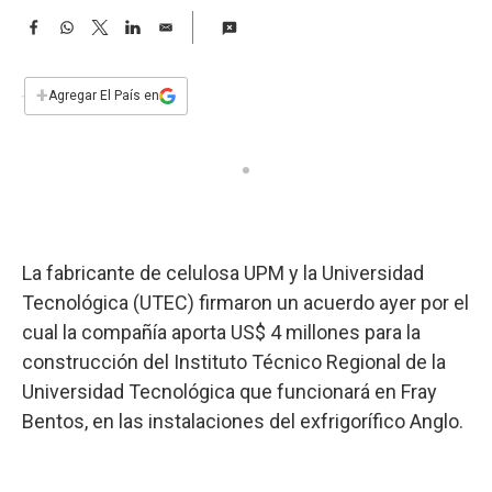
a
F
W
T
L
E
a
h
w
i
m
c
a
i
n
a
e
t
t
k
i
+
Agregar El País en
b
s
t
e
l
o
A
e
d
o
p
r
I
k
p
n
La fabricante de celulosa UPM y la Universidad
Tecnológica (UTEC) firmaron un acuerdo ayer por el
cual la compañía aporta US$ 4 millones para la
construcción del Instituto Técnico Regional de la
Universidad Tecnológica que funcionará en Fray
Bentos, en las instalaciones del exfrigorífico Anglo.