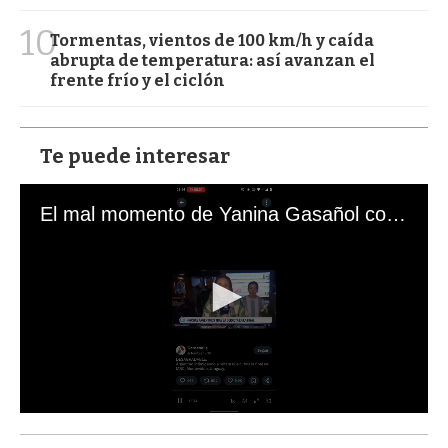
10
Tormentas, vientos de 100 km/h y caída
abrupta de temperatura: así avanzan el
frente frío y el ciclón
Te puede interesar
El mal momento de Yanina Gasañol con un hincha argentino en "Subrayado"
0
s