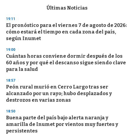
e
c
Últimas Noticias
o
n
19:11
d
El pronóstico para el viernes 7 de agosto de 2026:
s
o
cómo estará el tiempo en cada zona del país,
f
según Inumet
3
3
s
19:00
e
Cuántas horas conviene dormir después de los
c
60 años y por qué el descanso sigue siendo clave
o
n
para la salud
d
s
18:57
Peón rural murió en Cerro Largo tras ser
alcanzado por un rayo; hubo desplazados y
destrozos en varias zonas
18:50
Buena parte del país bajo alerta naranja y
amarilla de Inumet por vientos muy fuertes y
persistentes