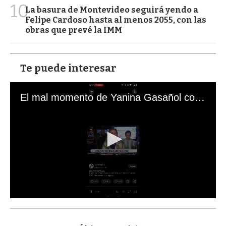
10
La basura de Montevideo seguirá yendo a
Felipe Cardoso hasta al menos 2055, con las
obras que prevé la IMM
Te puede interesar
El mal momento de Yanina Gasañol con un hincha argentino en "Subrayado"
0
s
e
c