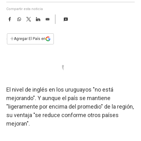
a
Compartir esta noticia
F
W
T
L
E
a
h
w
i
m
c
a
i
n
a
e
t
t
k
i
+
Agregar El País en
b
s
t
e
l
o
A
e
d
o
p
r
I
k
p
n
El nivel de inglés en los uruguayos "no está
mejorando". Y aunque el país se mantiene
"ligeramente por encima del promedio" de la región,
su ventaja "se reduce conforme otros países
mejoran".