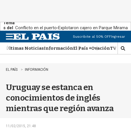
Tema
s del
Conflicto en el puerto
Explotaron cajero en Parque Miramar
día:
Suscribite al 50% OFF
Ingresar
M
e
Últimas Noticias
Información
El País +
Ovación
TV Show
n
M
u
o
s
t
EL PAÍS
INFORMACIÓN
r
a
Uruguay se estanca en
r
b
conocimientos de inglés
�
s
mientras que región avanza
q
u
e
d
11/02/2015, 21:48