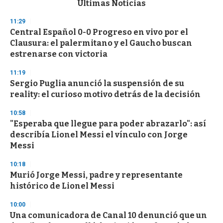
Últimas Noticias
o
n
11:29
d
Central Español 0-0 Progreso en vivo por el
s
o
Clausura: el palermitano y el Gaucho buscan
f
estrenarse con victoria
3
3
s
11:19
e
Sergio Puglia anunció la suspensión de su
c
reality: el curioso motivo detrás de la decisión
o
n
d
10:58
s
"Esperaba que llegue para poder abrazarlo": así
describía Lionel Messi el vínculo con Jorge
Messi
10:18
Murió Jorge Messi, padre y representante
histórico de Lionel Messi
10:00
Una comunicadora de Canal 10 denunció que un