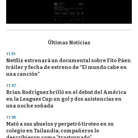
0
s
e
c
Últimas Noticias
o
n
11:51
d
Netflix estrenará un documental sobre Fito Páez:
s
o
tráiler y fecha de estreno de “El mundo cabe en
f
una canción”
3
3
s
11:37
e
Brian Rodríguez brilló en el debut del América
c
en la Leagues Cup: un gol y dos asistencias en
o
n
una noche soñada
d
s
11:35
Mató a sus abuelos y perpetró tiroteo en su
colegio en Tailandia; compañeros lo
describieron como "trastornado"