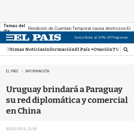
Temas del
Rendición de Cuentas
Temporal causa destrozos
En 
día:
Suscribite al 50% OFF
Ingresar
M
e
Últimas Noticias
Información
El País +
Ovación
TV Show
n
M
u
o
s
t
EL PAÍS
INFORMACIÓN
r
a
Uruguay brindará a Paraguay
r
b
su red diplomática y comercial
�
s
en China
q
u
e
d
05/02/2015, 22:00