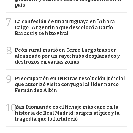
país
7
La confesión de una uruguaya en "Ahora
Caigo" Argentina que descolocó a Darío
Barassi y se hizo viral
8
Peón rural murió en Cerro Largo tras ser
alcanzado por un rayo; hubo desplazados y
destrozos en varias zonas
9
Preocupación en INR tras resolución judicial
que autorizó visita conyugal al líder narco
Fernández Albín
10
Yan Diomande es el fichaje más caro en la
historia de Real Madrid: origen atípico y la
tragedia que lo fortaleció