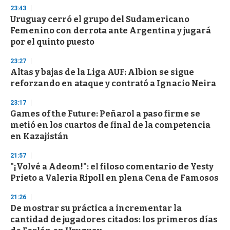
3
23:43
3
s
Uruguay cerró el grupo del Sudamericano
e
Femenino con derrota ante Argentina y jugará
c
por el quinto puesto
o
n
d
23:27
s
Altas y bajas de la Liga AUF: Albion se sigue
reforzando en ataque y contrató a Ignacio Neira
23:17
Games of the Future: Peñarol a paso firme se
metió en los cuartos de final de la competencia
en Kazajistán
21:57
"¡Volvé a Adeom!": el filoso comentario de Yesty
Prieto a Valeria Ripoll en plena Cena de Famosos
21:26
De mostrar su práctica a incrementar la
cantidad de jugadores citados: los primeros días