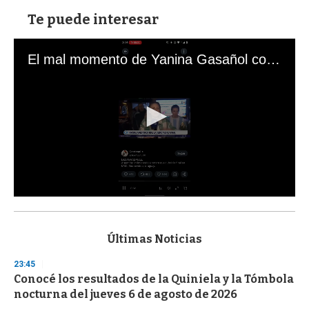
Te puede interesar
El mal momento de Yanina Gasañol con un hincha argentino en "Subrayado"
0
s
e
c
Últimas Noticias
o
n
23:45
d
Conocé los resultados de la Quiniela y la Tómbola
s
o
nocturna del jueves 6 de agosto de 2026
f