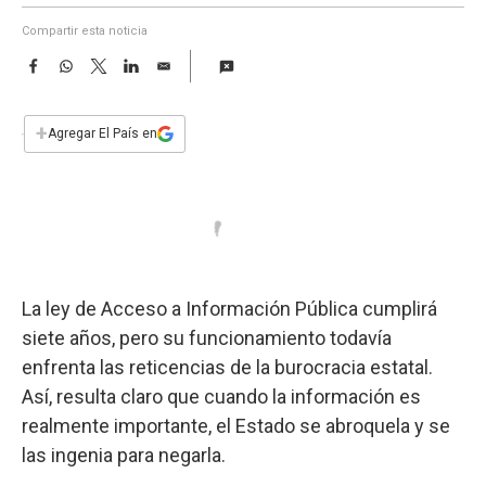
a
Compartir esta noticia
F
W
T
L
E
a
h
w
i
m
c
a
i
n
a
e
t
t
k
i
+
Agregar El País en
b
s
t
e
l
o
A
e
d
o
p
r
I
k
p
n
La ley de Acceso a Información Pública cumplirá
siete años, pero su funcionamiento todavía
enfrenta las reticencias de la burocracia estatal.
Así, resulta claro que cuando la información es
realmente importante, el Estado se abroquela y se
las ingenia para negarla.