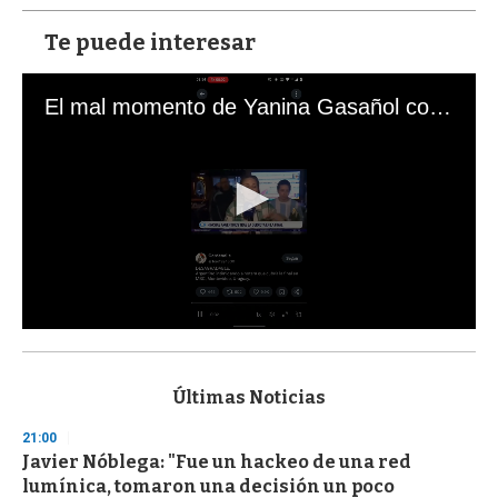
Te puede interesar
El mal momento de Yanina Gasañol con un hincha argentino en "Subrayado"
0
s
e
c
Últimas Noticias
o
n
21:00
d
Javier Nóblega: "Fue un hackeo de una red
s
o
lumínica, tomaron una decisión un poco
f