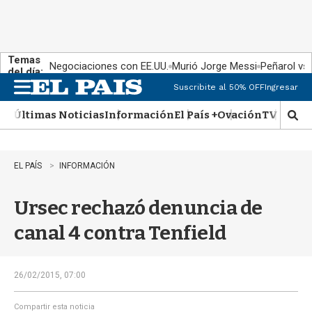
Temas
Negociaciones con EE.UU.
Murió Jorge Messi
Peñarol vs
del día:
Suscribite al 50% OFF
Ingresar
M
e
Últimas Noticias
Información
El País +
Ovación
TV Show
n
M
u
o
s
t
EL PAÍS
INFORMACIÓN
r
a
Ursec rechazó denuncia de
r
b
canal 4 contra Tenfield
�
s
q
u
26/02/2015, 07:00
e
d
Compartir esta noticia