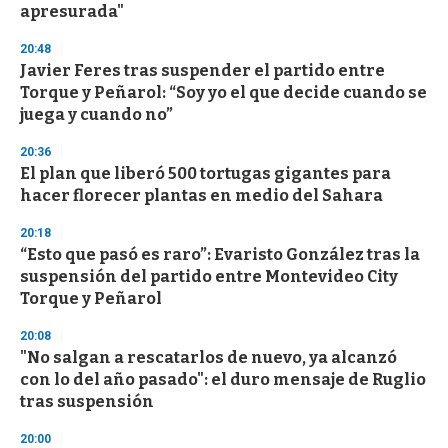
apresurada"
3
3
s
20:48
e
Javier Feres tras suspender el partido entre
c
Torque y Peñarol: “Soy yo el que decide cuando se
o
n
juega y cuando no”
d
s
20:36
El plan que liberó 500 tortugas gigantes para
hacer florecer plantas en medio del Sahara
20:18
“Esto que pasó es raro”: Evaristo González tras la
suspensión del partido entre Montevideo City
Torque y Peñarol
20:08
"No salgan a rescatarlos de nuevo, ya alcanzó
con lo del año pasado": el duro mensaje de Ruglio
tras suspensión
20:00