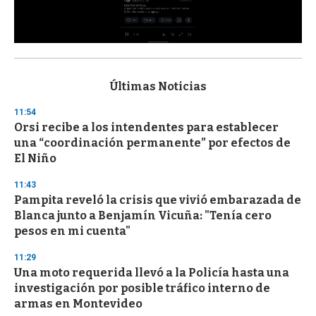
0
s
e
c
Últimas Noticias
o
n
11:54
d
Orsi recibe a los intendentes para establecer
s
o
una “coordinación permanente” por efectos de
f
El Niño
3
3
s
11:43
e
Pampita reveló la crisis que vivió embarazada de
c
Blanca junto a Benjamín Vicuña: "Tenía cero
o
n
pesos en mi cuenta"
d
s
11:29
Una moto requerida llevó a la Policía hasta una
investigación por posible tráfico interno de
armas en Montevideo