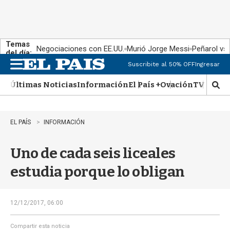
Temas
Negociaciones con EE.UU.
Murió Jorge Messi
Peñarol vs
del día:
Suscribite al 50% OFF
Ingresar
M
e
Últimas Noticias
Información
El País +
Ovación
TV Show
n
M
u
o
s
t
EL PAÍS
INFORMACIÓN
r
a
Uno de cada seis liceales
r
b
estudia porque lo obligan
�
s
q
u
12/12/2017, 06:00
e
d
Compartir esta noticia