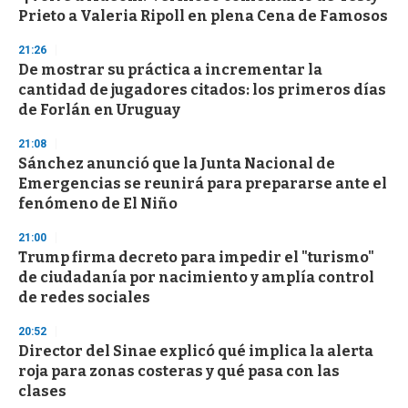
o
Prieto a Valeria Ripoll en plena Cena de Famosos
f
3
21:26
3
s
De mostrar su práctica a incrementar la
e
cantidad de jugadores citados: los primeros días
c
de Forlán en Uruguay
o
n
d
21:08
s
Sánchez anunció que la Junta Nacional de
Emergencias se reunirá para prepararse ante el
fenómeno de El Niño
21:00
Trump firma decreto para impedir el "turismo"
de ciudadanía por nacimiento y amplía control
de redes sociales
20:52
Director del Sinae explicó qué implica la alerta
roja para zonas costeras y qué pasa con las
clases