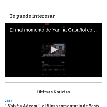
Te puede interesar
El mal momento de Yanina Gasañol con un hincha argentino en "Subrayado"
0
s
e
c
Últimas Noticias
o
n
21:57
d
"¡Volvé a Adeom!": el filoso comentario de Yesty
s