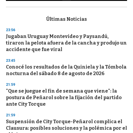
0
s
e
c
Últimas Noticias
o
n
23:56
d
Jugaban Uruguay Montevideo y Paysandú,
s
o
tiraron la pelota afuera de la cancha y produjo un
f
accidente que fue viral
3
3
s
23:45
e
Conocé los resultados de la Quiniela y la Tómbola
c
nocturna del sábado 8 de agosto de 2026
o
n
d
21:59
s
"Que se juegue el fin de semana que viene": la
postura de Peñarol sobre la fijación del partido
ante City Torque
21:59
Suspensión de City Torque-Peñarol complica el
Clausura: posibles soluciones y la polémica por el