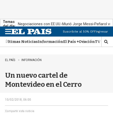
Temas
Negociaciones con EE.UU.
Murió Jorge Messi
Peñarol vs
del día:
Suscribite al 50% OFF
Ingresar
M
e
Últimas Noticias
Información
El País +
Ovación
TV Show
n
M
u
o
s
t
EL PAÍS
INFORMACIÓN
r
a
Un nuevo cartel de
r
b
Montevideo en el Cerro
�
s
q
u
10/02/2018, 06:00
e
d
Compartir esta noticia