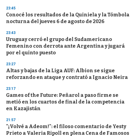
n
23:45
d
Conocé los resultados de la Quiniela y la Tómbola
s
o
nocturna del jueves 6 de agosto de 2026
f
3
23:43
3
s
Uruguay cerró el grupo del Sudamericano
e
Femenino con derrota ante Argentina y jugará
c
por el quinto puesto
o
n
d
23:27
s
Altas y bajas de la Liga AUF: Albion se sigue
reforzando en ataque y contrató a Ignacio Neira
23:17
Games of the Future: Peñarol a paso firme se
metió en los cuartos de final de la competencia
en Kazajistán
21:57
"¡Volvé a Adeom!": el filoso comentario de Yesty
Prieto a Valeria Ripoll en plena Cena de Famosos