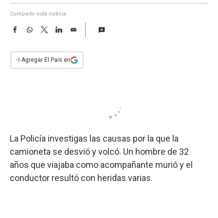
a
Compartir esta noticia
F
W
T
L
E
a
h
w
i
m
c
a
i
n
a
e
t
t
k
i
+
Agregar El País en
b
s
t
e
l
o
A
e
d
o
p
r
I
k
p
n
La Policía investigas las causas por la que la
camioneta se desvió y volcó. Un hombre de 32
años que viajaba como acompañante murió y el
conductor resultó con heridas varias.