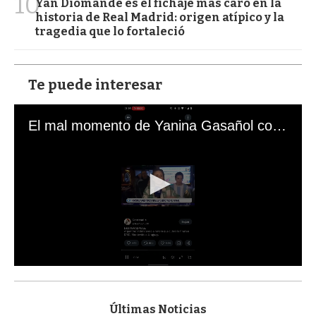
10
Yan Diomande es el fichaje más caro en la
historia de Real Madrid: origen atípico y la
tragedia que lo fortaleció
Te puede interesar
El mal momento de Yanina Gasañol con un hincha argentino en "Subrayado"
0
s
e
c
Últimas Noticias
o