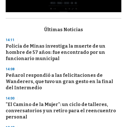
0
s
e
c
Últimas Noticias
o
n
14:11
d
Policía de Minas investiga la muerte de un
s
o
hombre de 57 años: fue encontrado por un
f
funcionario municipal
3
3
s
14:08
e
Peñarol respondió a las felicitaciones de
c
Wanderers, que tuvo un gran gesto en la final
o
n
del Intermedio
d
s
14:00
"El Camino de la Mujer": un ciclo de talleres,
conversatorios y un retiro para el reencuentro
personal