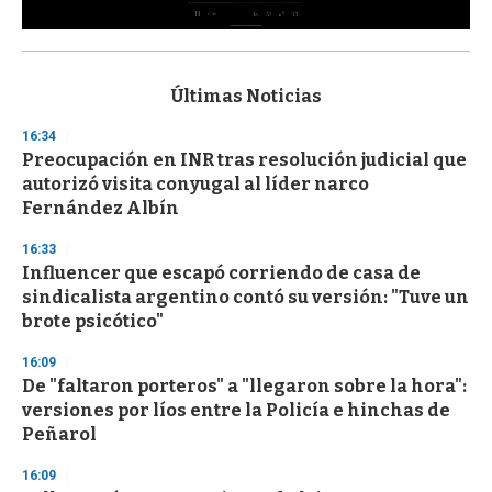
0
s
e
c
Últimas Noticias
o
n
16:34
d
Preocupación en INR tras resolución judicial que
s
o
autorizó visita conyugal al líder narco
f
Fernández Albín
3
3
s
16:33
e
Influencer que escapó corriendo de casa de
c
sindicalista argentino contó su versión: "Tuve un
o
n
brote psicótico"
d
s
16:09
De "faltaron porteros" a "llegaron sobre la hora":
versiones por líos entre la Policía e hinchas de
Peñarol
16:09