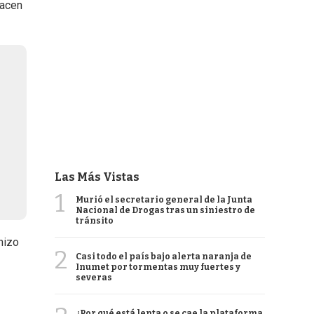
hacen
Las Más Vistas
1
Murió el secretario general de la Junta
Nacional de Drogas tras un siniestro de
tránsito
hizo
2
Casi todo el país bajo alerta naranja de
Inumet por tormentas muy fuertes y
severas
¿Por qué está lenta o se cae la plataforma