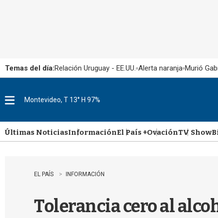
Temas del día:
Relación Uruguay - EE.UU.
Alerta naranja
Murió Gabr
Montevideo, T 13° H 97%
M
e
n
u
Últimas Noticias
Información
El País +
Ovación
TV Show
B
EL PAÍS
INFORMACIÓN
Tolerancia cero al alco