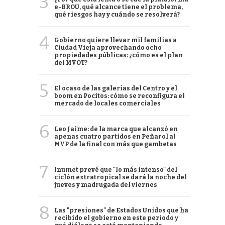
3
e-BROU, qué alcance tiene el problema,
qué riesgos hay y cuándo se resolverá?
4
Gobierno quiere llevar mil familias a
Ciudad Vieja aprovechando ocho
propiedades públicas: ¿cómo es el plan
del MVOT?
5
El ocaso de las galerías del Centro y el
boom en Pocitos: cómo se reconfigura el
mercado de locales comerciales
6
Leo Jaime: de la marca que alcanzó en
apenas cuatro partidos en Peñarol al
MVP de la final con más que gambetas
7
Inumet prevé que "lo más intenso" del
ciclón extratropical se dará la noche del
jueves y madrugada del viernes
8
Las "presiones" de Estados Unidos que ha
recibido el gobierno en este período y