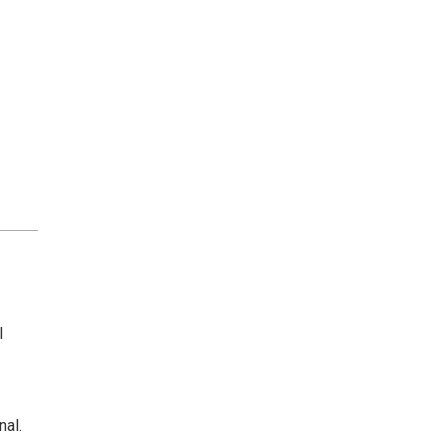
l
nal.