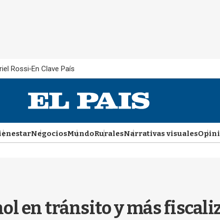
iel Rossi
En Clave País
ienestar
Negocios
Mundo
Rurales
Narrativas visuales
Opin
hol en tránsito y más fiscal