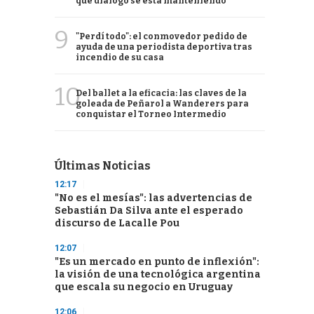
qué diálogo se está manteniendo
9
"Perdí todo": el conmovedor pedido de
ayuda de una periodista deportiva tras
incendio de su casa
10
Del ballet a la eficacia: las claves de la
goleada de Peñarol a Wanderers para
conquistar el Torneo Intermedio
Últimas Noticias
12:17
"No es el mesías": las advertencias de
Sebastián Da Silva ante el esperado
discurso de Lacalle Pou
12:07
"Es un mercado en punto de inflexión":
la visión de una tecnológica argentina
que escala su negocio en Uruguay
12:06