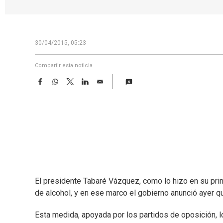
30/04/2015, 05:23
Compartir esta noticia
F
W
T
L
E
a
h
w
i
m
c
a
i
n
a
e
t
t
k
i
b
s
t
e
l
o
A
e
d
o
p
r
I
k
p
n
El presidente Tabaré Vázquez, como lo hizo en su prim
de alcohol, y en ese marco el gobierno anunció ayer qu
Esta medida, apoyada por los partidos de oposición, l