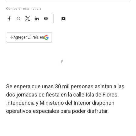
a
Compartir esta noticia
F
W
T
L
E
a
h
w
i
m
c
a
i
n
a
e
t
t
k
i
+
Agregar El País en
b
s
t
e
l
o
A
e
d
o
p
r
I
k
p
n
Se espera que unas 30 mil personas asistan a las
dos jornadas de fiesta en la calle Isla de Flores.
Intendencia y Ministerio del Interior disponen
operativos especiales para poder disfrutar.