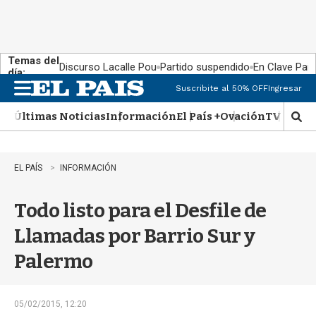
Temas del
Discurso Lacalle Pou
Partido suspendido
En Clave País
día:
Suscribite al 50% OFF
Ingresar
M
e
Últimas Noticias
Información
El País +
Ovación
TV Show
n
M
u
o
s
t
EL PAÍS
INFORMACIÓN
r
a
Todo listo para el Desfile de
r
b
Llamadas por Barrio Sur y
�
s
Palermo
q
u
e
d
05/02/2015, 12:20