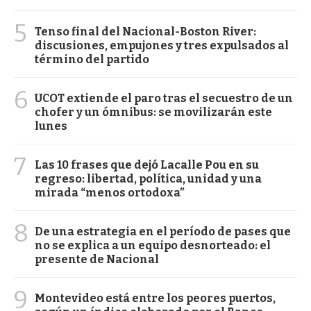
5
Tenso final del Nacional-Boston River:
discusiones, empujones y tres expulsados al
término del partido
6
UCOT extiende el paro tras el secuestro de un
chofer y un ómnibus: se movilizarán este
lunes
7
Las 10 frases que dejó Lacalle Pou en su
regreso: libertad, política, unidad y una
mirada “menos ortodoxa”
8
De una estrategia en el período de pases que
no se explica a un equipo desnorteado: el
presente de Nacional
9
Montevideo está entre los peores puertos,