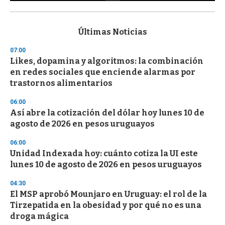
0
s
e
c
Últimas Noticias
o
n
07:00
d
Likes, dopamina y algoritmos: la combinación
s
o
en redes sociales que enciende alarmas por
f
trastornos alimentarios
3
3
s
06:00
e
Así abre la cotización del dólar hoy lunes 10 de
c
agosto de 2026 en pesos uruguayos
o
n
d
06:00
s
Unidad Indexada hoy: cuánto cotiza la UI este
lunes 10 de agosto de 2026 en pesos uruguayos
04:30
El MSP aprobó Mounjaro en Uruguay: el rol de la
Tirzepatida en la obesidad y por qué no es una
droga mágica