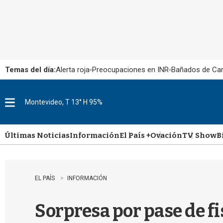
Temas del día:
Alerta roja
Preocupaciones en INR
Bañados de Ca
Montevideo, T 13° H 95%
M
e
n
u
Últimas Noticias
Información
El País +
Ovación
TV Show
B
EL PAÍS
INFORMACIÓN
Sorpresa por pase de fi