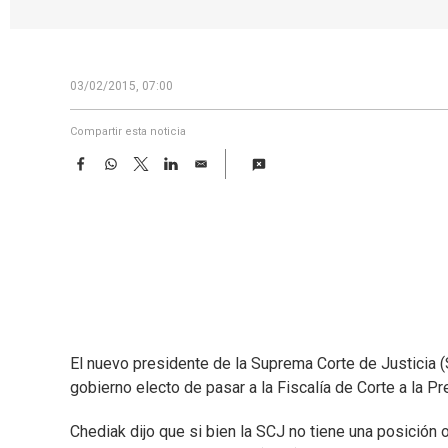
03/02/2015, 07:00
Compartir esta noticia
F
W
T
L
E
a
h
w
i
m
c
a
i
n
a
e
t
t
k
i
b
s
t
e
l
o
A
e
d
o
p
r
I
k
p
n
El nuevo presidente de la Suprema Corte de Justicia (
gobierno electo de pasar a la Fiscalía de Corte a la Pr
Chediak dijo que si bien la SCJ no tiene una posición o