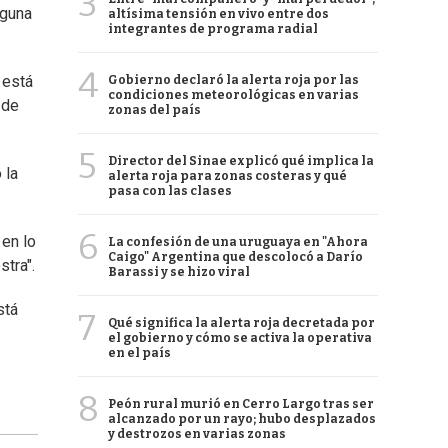
3
nguna
altísima tensión en vivo entre dos
integrantes de programa radial
4
 está
Gobierno declaró la alerta roja por las
condiciones meteorológicas en varias
 de
zonas del país
5
Director del Sinae explicó qué implica la
 la
alerta roja para zonas costeras y qué
pasa con las clases
6
 en lo
La confesión de una uruguaya en "Ahora
Caigo" Argentina que descolocó a Darío
tra".
Barassi y se hizo viral
stá
7
Qué significa la alerta roja decretada por
el gobierno y cómo se activa la operativa
en el país
8
Peón rural murió en Cerro Largo tras ser
alcanzado por un rayo; hubo desplazados
y destrozos en varias zonas