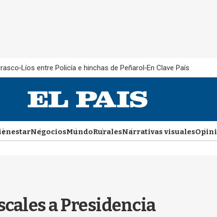
rrasco
Líos entre Policía e hinchas de Peñarol
En Clave País
ienestar
Negocios
Mundo
Rurales
Narrativas visuales
Opin
scales a Presidencia