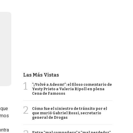
Las Más Vistas
1
"¡Volvé a Adeom!": el filoso comentario de
Yesty Prieto a Valeria Ripoll en plena
Cena de Famosos
2
 que
Cómo fue el siniestro de tránsito por el
que murió Gabriel Rossi, secretario
bemos
general de Drogas
ontra
Entre "mal compañero" y "mal perdedor",