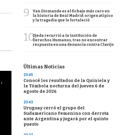
9
Yan Diomande es el fichaje más caro en
la historia de Real Madrid: origen atípico
y la tragedia que lo fortaleció
10
Ojeda recurrió a la Institución de
Derechos Humanos, tras no encontrar
respuesta en una denuncia contra Clavijo
Últimas Noticias
23:45
cha argentino en "Subrayado"
Conocé los resultados de la Quiniela y
la Tómbola nocturna del jueves 6 de
agosto de 2026
23:43
Uruguay cerró el grupo del
Sudamericano Femenino con derrota
ante Argentina y jugará por el quinto
puesto