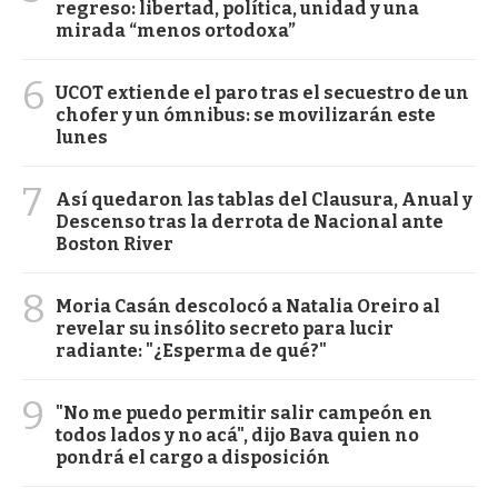
regreso: libertad, política, unidad y una
mirada “menos ortodoxa”
6
UCOT extiende el paro tras el secuestro de un
chofer y un ómnibus: se movilizarán este
lunes
7
Así quedaron las tablas del Clausura, Anual y
Descenso tras la derrota de Nacional ante
Boston River
8
Moria Casán descolocó a Natalia Oreiro al
revelar su insólito secreto para lucir
radiante: "¿Esperma de qué?"
9
"No me puedo permitir salir campeón en
todos lados y no acá", dijo Bava quien no
pondrá el cargo a disposición