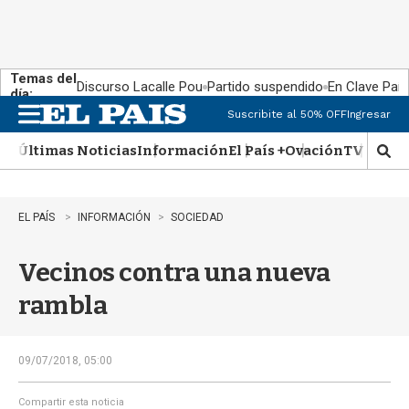
Temas del
Discurso Lacalle Pou
Partido suspendido
En Clave País
día:
Suscribite al 50% OFF
Ingresar
M
e
Últimas Noticias
Información
El País +
Ovación
TV Show
n
M
u
o
s
t
EL PAÍS
INFORMACIÓN
SOCIEDAD
r
a
Vecinos contra una nueva
r
b
rambla
�
s
q
u
09/07/2018, 05:00
e
d
Compartir esta noticia