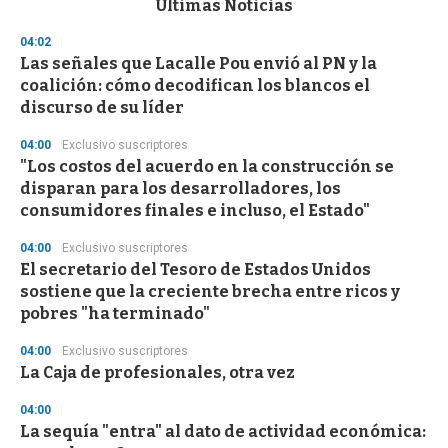
Últimas Noticias
o
n
04:02
d
Las señales que Lacalle Pou envió al PN y la
s
o
coalición: cómo decodifican los blancos el
f
discurso de su líder
3
3
s
04:00
Exclusivo suscriptores
e
"Los costos del acuerdo en la construcción se
c
disparan para los desarrolladores, los
o
n
consumidores finales e incluso, el Estado"
d
s
04:00
Exclusivo suscriptores
El secretario del Tesoro de Estados Unidos
sostiene que la creciente brecha entre ricos y
pobres "ha terminado"
04:00
Exclusivo suscriptores
La Caja de profesionales, otra vez
04:00
La sequía "entra" al dato de actividad económica: