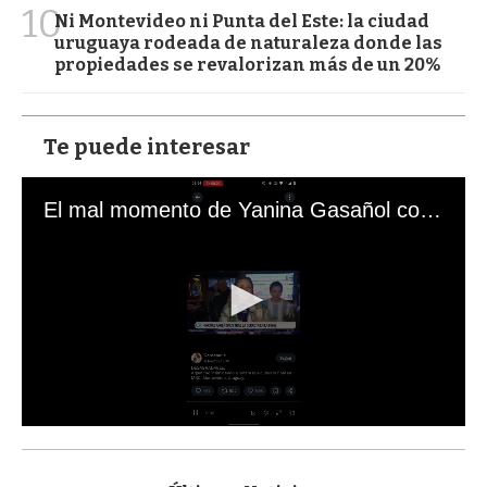
10
Ni Montevideo ni Punta del Este: la ciudad
uruguaya rodeada de naturaleza donde las
propiedades se revalorizan más de un 20%
Te puede interesar
El mal momento de Yanina Gasañol con un hincha argentino en "Subrayado"
0
s
e
c