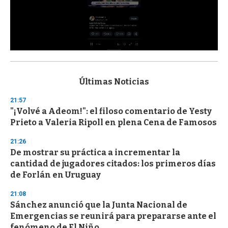
0
s
e
c
Últimas Noticias
o
n
21:57
d
"¡Volvé a Adeom!": el filoso comentario de Yesty
s
o
Prieto a Valeria Ripoll en plena Cena de Famosos
f
3
21:26
3
s
De mostrar su práctica a incrementar la
e
cantidad de jugadores citados: los primeros días
c
de Forlán en Uruguay
o
n
d
21:08
s
Sánchez anunció que la Junta Nacional de
Emergencias se reunirá para prepararse ante el
fenómeno de El Niño