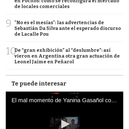
en Pocitos: cómo se reconfigura el mercado
de locales comerciales
9
"No es el mesías": las advertencias de
Sebastián Da Silva ante el esperado discurso
de Lacalle Pou
10
De “gran exhibición” al “deslumbre”: así
vieron en Argentina otra gran actuación de
Leonel Jaime en Peñarol
Te puede interesar
El mal momento de Yanina Gasañol con un hincha argentino en "Subrayado"