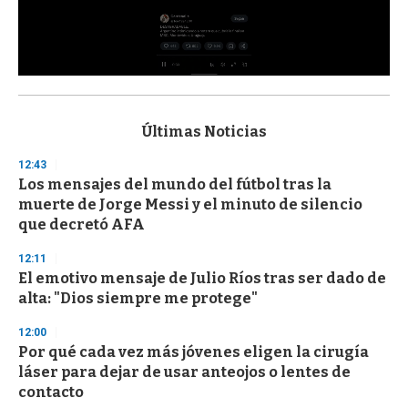
0
s
e
c
Últimas Noticias
o
n
12:43
d
Los mensajes del mundo del fútbol tras la
s
o
muerte de Jorge Messi y el minuto de silencio
f
que decretó AFA
3
3
s
12:11
e
El emotivo mensaje de Julio Ríos tras ser dado de
c
alta: "Dios siempre me protege"
o
n
d
12:00
s
Por qué cada vez más jóvenes eligen la cirugía
láser para dejar de usar anteojos o lentes de
contacto