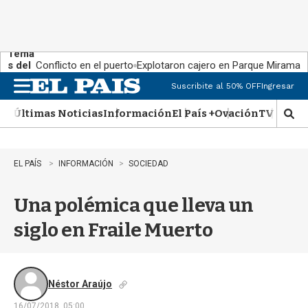
Tema
s del
Conflicto en el puerto
Explotaron cajero en Parque Miramar
día:
Suscribite al 50% OFF
Ingresar
M
e
Últimas Noticias
Información
El País +
Ovación
TV Show
n
M
u
o
s
t
EL PAÍS
INFORMACIÓN
SOCIEDAD
r
a
Una polémica que lleva un
r
b
siglo en Fraile Muerto
�
s
q
u
e
Néstor Araújo
d
16/07/2018, 05:00