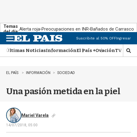
Temas
Alerta roja
Preocupaciones en INR
Bañados de Carrasco
del día:
Suscribite al 50% OFF
Ingresar
M
e
Últimas Noticias
Información
El País +
Ovación
TV Show
n
M
u
o
s
t
EL PAÍS
INFORMACIÓN
SOCIEDAD
r
a
Una pasión metida en la piel
r
b
�
s
q
Mariel Varela
u
14/07/2018, 05:00
e
d