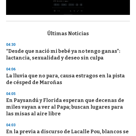
0
s
e
c
Últimas Noticias
o
n
04:30
d
“Desde que nació mi bebé ya no tengo ganas”:
s
o
lactancia, sexualidad y deseo sin culpa
f
3
04:06
3
s
La lluvia que no para, causa estragos en la pista
e
de césped de Maroñas
c
o
04:05
n
d
En Paysandú y Florida esperan que decenas de
s
miles vayan a ver al Papa; buscan lugares para
las misas al aire libre
04:03
En la previa a discurso de Lacalle Pou, blancos se