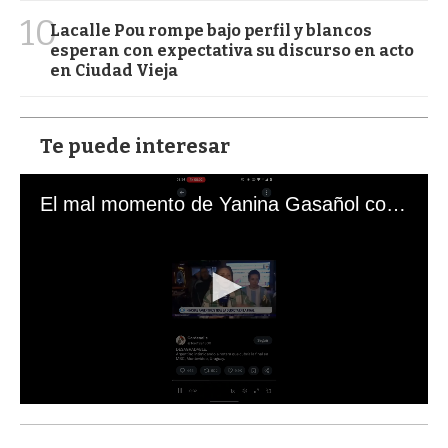
10
Lacalle Pou rompe bajo perfil y blancos
esperan con expectativa su discurso en acto
en Ciudad Vieja
Te puede interesar
El mal momento de Yanina Gasañol con un hincha argentino en "Subrayado"
0
s
e