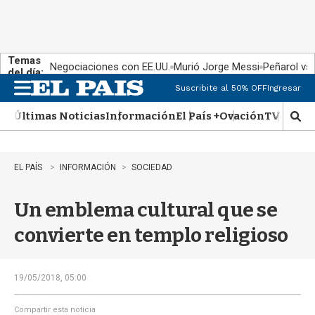
Temas
Negociaciones con EE.UU.
Murió Jorge Messi
Peñarol vs
del día:
Suscribite al 50% OFF
Ingresar
M
e
Últimas Noticias
Información
El País +
Ovación
TV Show
n
M
u
o
s
t
EL PAÍS
INFORMACIÓN
SOCIEDAD
r
a
Un emblema cultural que se
r
b
convierte en templo religioso
�
s
q
u
19/05/2018, 05:00
e
d
Compartir esta noticia