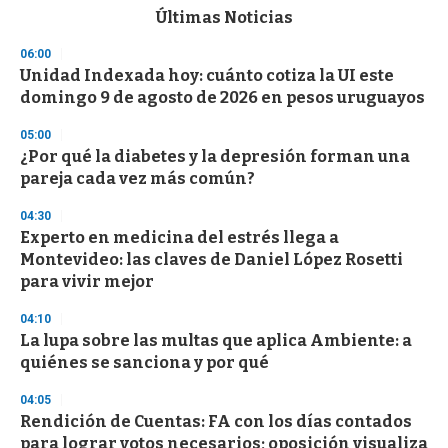
c
Últimas Noticias
o
n
06:00
d
Unidad Indexada hoy: cuánto cotiza la UI este
s
o
domingo 9 de agosto de 2026 en pesos uruguayos
f
3
05:00
3
s
¿Por qué la diabetes y la depresión forman una
e
pareja cada vez más común?
c
o
04:30
n
d
Experto en medicina del estrés llega a
s
Montevideo: las claves de Daniel López Rosetti
para vivir mejor
04:10
La lupa sobre las multas que aplica Ambiente: a
quiénes se sanciona y por qué
04:05
Rendición de Cuentas: FA con los días contados
para lograr votos necesarios; oposición visualiza