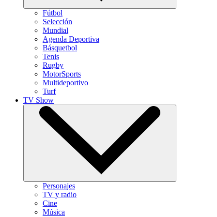
Fútbol
Selección
Mundial
Agenda Deportiva
Básquetbol
Tenis
Rugby
MotorSports
Multideportivo
Turf
TV Show
Personajes
TV y radio
Cine
Música