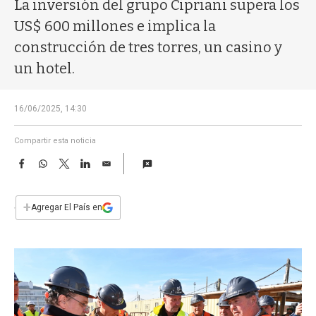
a
La inversión del grupo Cipriani supera los
US$ 600 millones e implica la
construcción de tres torres, un casino y
un hotel.
16/06/2025, 14:30
Compartir esta noticia
F
W
T
L
E
a
h
w
i
m
c
a
i
n
a
e
t
t
k
i
+
Agregar El País en
b
s
t
e
l
o
A
e
d
o
p
r
I
k
p
n