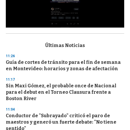
0
s
e
c
Últimas Noticias
o
n
11:26
d
Guía de cortes de tránsito para el fin de semana
s
o
en Montevideo: horarios y zonas de afectación
f
3
11:17
3
s
Sin Maxi Gómez, el probable once de Nacional
e
para el debut en el Torneo Clausura frente a
c
Boston River
o
n
d
11:04
s
Conductor de "Subrayado" criticó el paro de
maestros y generó un fuerte debate: "No tiene
sentido"