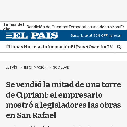
Temas del
Rendición de Cuentas
Temporal causa destrozos
En 
día:
Suscribite al 50% OFF
Ingresar
M
e
Últimas Noticias
Información
El País +
Ovación
TV Show
n
M
u
o
s
t
EL PAÍS
INFORMACIÓN
SOCIEDAD
r
a
Se vendió la mitad de una torre
r
b
de Cipriani: el empresario
�
s
mostró a legisladores las obras
q
u
en San Rafael
e
d