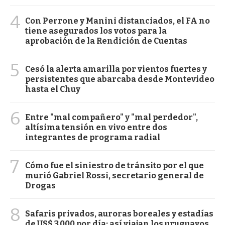
4
Con Perrone y Manini distanciados, el FA no
tiene asegurados los votos para la
aprobación de la Rendición de Cuentas
5
Cesó la alerta amarilla por vientos fuertes y
persistentes que abarcaba desde Montevideo
hasta el Chuy
6
Entre "mal compañero" y "mal perdedor",
altísima tensión en vivo entre dos
integrantes de programa radial
7
Cómo fue el siniestro de tránsito por el que
murió Gabriel Rossi, secretario general de
Drogas
8
Safaris privados, auroras boreales y estadías
de US$ 3.000 por día: así viajan los uruguayos