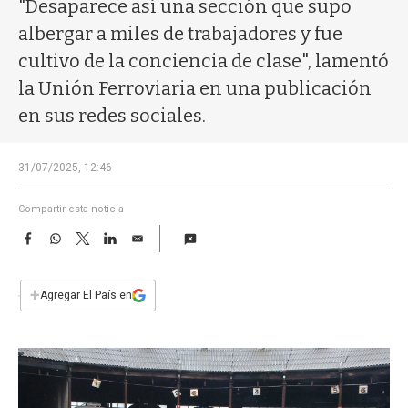
a
"Desaparece así una sección que supo
albergar a miles de trabajadores y fue
cultivo de la conciencia de clase", lamentó
la Unión Ferroviaria en una publicación
en sus redes sociales.
31/07/2025, 12:46
Compartir esta noticia
F
W
T
L
E
a
h
w
i
m
c
a
i
n
a
e
t
t
k
i
+
Agregar El País en
b
s
t
e
l
o
A
e
d
o
p
r
I
k
p
n