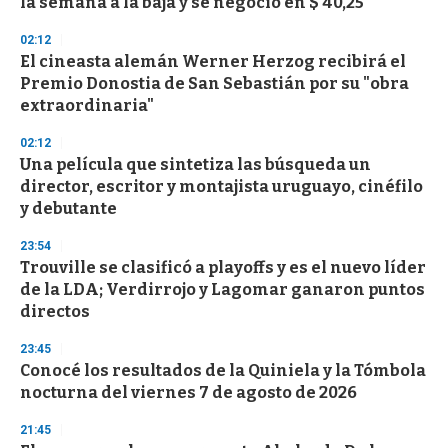
la semana a la baja y se negoció en $ 40,25
o
n
d
02:12
s
El cineasta alemán Werner Herzog recibirá el
Premio Donostia de San Sebastián por su "obra
extraordinaria"
02:12
Una película que sintetiza las búsqueda un
director, escritor y montajista uruguayo, cinéfilo
y debutante
23:54
Trouville se clasificó a playoffs y es el nuevo líder
de la LDA; Verdirrojo y Lagomar ganaron puntos
directos
23:45
Conocé los resultados de la Quiniela y la Tómbola
nocturna del viernes 7 de agosto de 2026
21:45