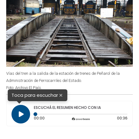
Vías del tren a la salida de la estación de trenes de Peñarol de la
Administración de Ferrocarriles del Estado.
Foto: Archivo El País.
×
Toca para escuchar
ESCUCHÁ EL RESUMEN HECHO CON IA
Tiempo transcurrido: 0 segundos
Durac
00:00
00:36