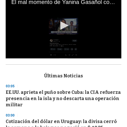
El mal momento de Yanina Gasañol con un hincha argentino en "Subrayado"
0
s
e
c
Últimas Noticias
o
n
03:05
d
EE.UU. aprieta el puño sobre Cuba: la CIA refuerza
s
o
presencia en la isla y no descarta una operación
f
militar
3
3
s
03:00
e
Cotización del dólar en Uruguay: la divisa cerró
c