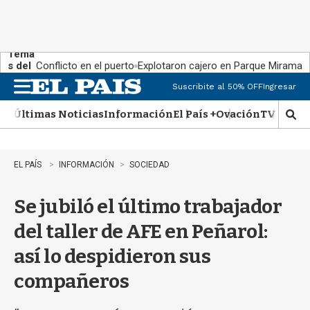
Tema
s del
Conflicto en el puerto
Explotaron cajero en Parque Miramar
día:
Suscribite al 50% OFF
Ingresar
M
e
Últimas Noticias
Información
El País +
Ovación
TV Show
n
M
u
o
s
t
EL PAÍS
INFORMACIÓN
SOCIEDAD
r
a
Se jubiló el último trabajador
r
b
del taller de AFE en Peñarol:
�
s
así lo despidieron sus
q
u
compañeros
e
d