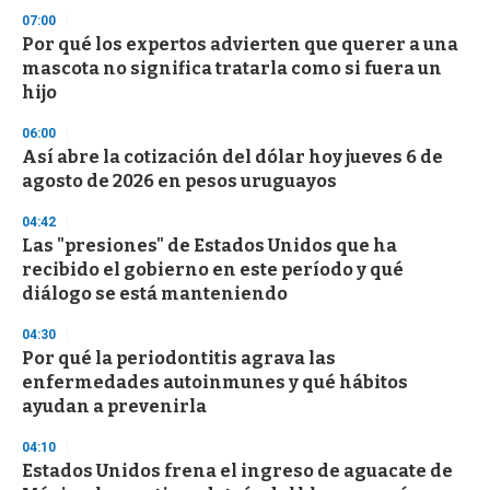
3
s
07:00
e
Por qué los expertos advierten que querer a una
c
mascota no significa tratarla como si fuera un
o
n
hijo
d
s
06:00
Así abre la cotización del dólar hoy jueves 6 de
agosto de 2026 en pesos uruguayos
04:42
Las "presiones" de Estados Unidos que ha
recibido el gobierno en este período y qué
diálogo se está manteniendo
04:30
Por qué la periodontitis agrava las
enfermedades autoinmunes y qué hábitos
ayudan a prevenirla
04:10
Estados Unidos frena el ingreso de aguacate de