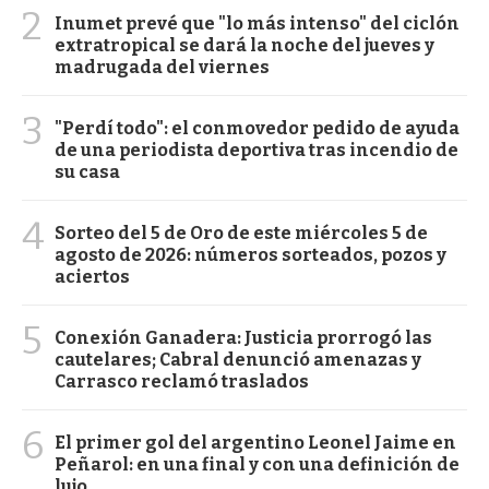
2
Inumet prevé que "lo más intenso" del ciclón
extratropical se dará la noche del jueves y
madrugada del viernes
3
"Perdí todo": el conmovedor pedido de ayuda
de una periodista deportiva tras incendio de
su casa
4
Sorteo del 5 de Oro de este miércoles 5 de
agosto de 2026: números sorteados, pozos y
aciertos
5
Conexión Ganadera: Justicia prorrogó las
cautelares; Cabral denunció amenazas y
Carrasco reclamó traslados
6
El primer gol del argentino Leonel Jaime en
Peñarol: en una final y con una definición de
lujo