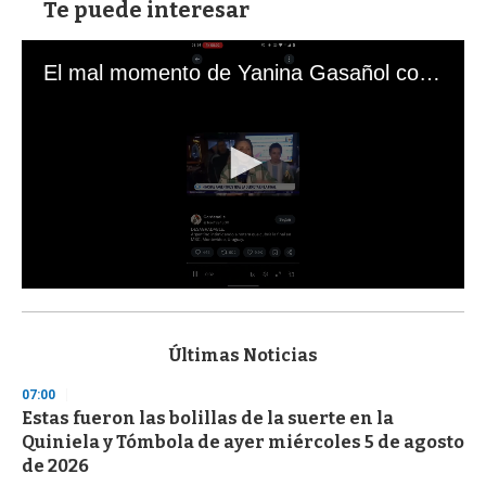
Te puede interesar
El mal momento de Yanina Gasañol con un hincha argentino en "Subrayado"
0
s
e
c
Últimas Noticias
o
n
07:00
d
Estas fueron las bolillas de la suerte en la
s
o
Quiniela y Tómbola de ayer miércoles 5 de agosto
f
de 2026
3