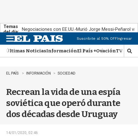
Temas
Negociaciones con EE.UU.
Murió Jorge Messi
Peñarol vs
del día:
Suscribite al 50% OFF
Ingresar
M
e
Últimas Noticias
Información
El País +
Ovación
TV Show
n
M
u
o
s
t
EL PAÍS
INFORMACIÓN
SOCIEDAD
r
a
Recrean la vida de una espía
r
b
soviética que operó durante
�
s
dos décadas desde Uruguay
q
u
e
d
14/01/2020, 02:46