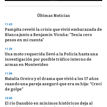
0
s
e
c
Últimas Noticias
o
n
11:43
d
Pampita reveló la crisis que vivió embarazada de
s
o
Blanca junto a Benjamín Vicuña: "Tenía cero
f
pesos en mi cuenta"
3
3
s
11:29
e
Una moto requerida llevó a la Policía hasta una
c
investigación por posible tráfico interno de
o
n
armas en Montevideo
d
s
11:06
Natalia Oreiro y el drama que vivió a los 17 años
cuando una pareja aseguró que era su hija: “Crecí
de golpe”
10:40
El río Danubio en mínimos históricos deja al