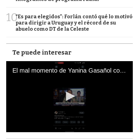
10
“Es para elegidos”: Forlán contó qué lo motivó
para dirigir a Uruguay y el récord de su
abuelo como DT de la Celeste
Te puede interesar
El mal momento de Yanina Gasañol con un hincha argentino en "Subrayado"
0