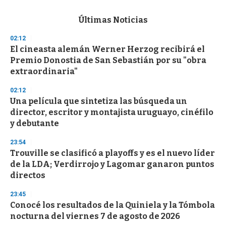
s
e
c
Últimas Noticias
o
n
02:12
d
El cineasta alemán Werner Herzog recibirá el
s
o
Premio Donostia de San Sebastián por su "obra
f
extraordinaria"
3
3
s
02:12
e
Una película que sintetiza las búsqueda un
c
director, escritor y montajista uruguayo, cinéfilo
o
n
y debutante
d
s
23:54
Trouville se clasificó a playoffs y es el nuevo líder
de la LDA; Verdirrojo y Lagomar ganaron puntos
directos
23:45
Conocé los resultados de la Quiniela y la Tómbola
nocturna del viernes 7 de agosto de 2026