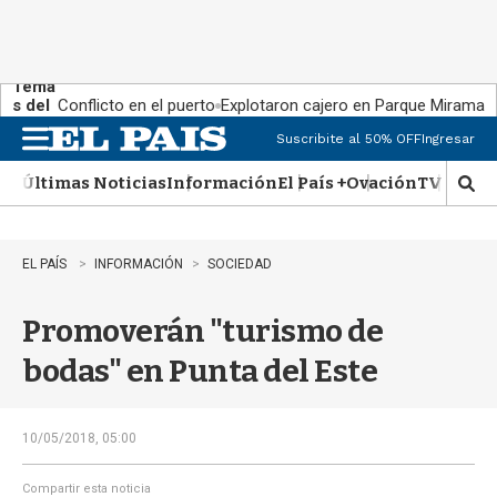
Tema
s del
Conflicto en el puerto
Explotaron cajero en Parque Miramar
día:
Suscribite al 50% OFF
Ingresar
M
e
Últimas Noticias
Información
El País +
Ovación
TV Show
n
M
u
o
s
t
EL PAÍS
INFORMACIÓN
SOCIEDAD
r
a
Promoverán "turismo de
r
b
bodas" en Punta del Este
�
s
q
u
10/05/2018, 05:00
e
d
Compartir esta noticia