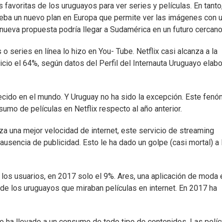
favoritas de los uruguayos para ver series y películas. En tanto,
eba un nuevo plan en Europa que permite ver las imágenes con 
a nueva propuesta podría llegar a Sudamérica en un futuro cercano
 series en línea lo hizo en You- Tube. Netflix casi alcanza a la
cio el 64%, según datos del Perfil del Internauta Uruguayo elab
recido en el mundo. Y Uruguay no ha sido la excepción. Este fen
umo de películas en Netflix respecto al año anterior.
za una mejor velocidad de internet, este servicio de streaming
usencia de publicidad. Esto le ha dado un golpe (casi mortal) a 
 los usuarios, en 2017 solo el 9%. Ares, una aplicación de moda 
de los uruguayos que miraban películas en internet. En 2017 ha
o ha llevado a un consumo de todo tipo de contenidos. Las pelíc