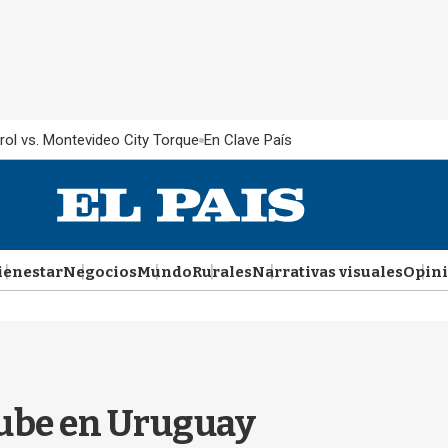
rol vs. Montevideo City Torque
En Clave País
ienestar
Negocios
Mundo
Rurales
Narrativas visuales
Opin
Tube en Uruguay