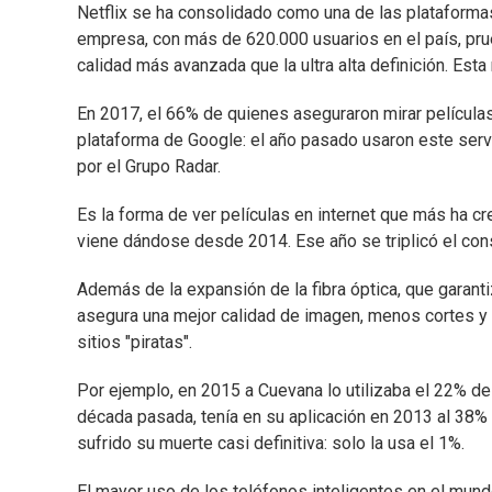
Netflix se ha consolidado como una de las plataformas 
empresa, con más de 620.000 usuarios en el país, pru
calidad más avanzada que la ultra alta definición. Est
En 2017, el 66% de quienes aseguraron mirar películas o
plataforma de Google: el año pasado usaron este servi
por el Grupo Radar.
Es la forma de ver películas en internet que más ha c
viene dándose desde 2014. Ese año se triplicó el cons
Además de la expansión de la fibra óptica, que garanti
asegura una mejor calidad de imagen, menos cortes y a
sitios "piratas".
Por ejemplo, en 2015 a Cuevana lo utilizaba el 22% de
década pasada, tenía en su aplicación en 2013 al 38% 
sufrido su muerte casi definitiva: solo la usa el 1%.
El mayor uso de los teléfonos inteligentes en el mund