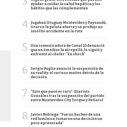
3
ayudar a cuidar la salud hepática y los
hábitos que las complementan
4
Jugaban Uruguay Montevideo y Paysandú,
tiraron la pelota afuera y se produjo un
insólito accidente en la ruta
5
Una comunicadora de Canal 10 denunció
que un ómnibus la atropelló, lo siguió y
enfrentó al chofer: "En shock"
6
Sergio Puglia anunció la suspensión de
su reality: el curioso motivo detrás de la
decisión
7
“Esto que pasó es raro”: Evaristo
González tras la suspensión del partido
entre Montevideo City Torque y Peñarol
8
Javier Nóblega: "Fue un hackeo de una
red lumínica, tomaron una decisión un
poco apresurada"