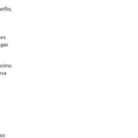
tflix,
s
nes
ngan
r cómo
eva
uso