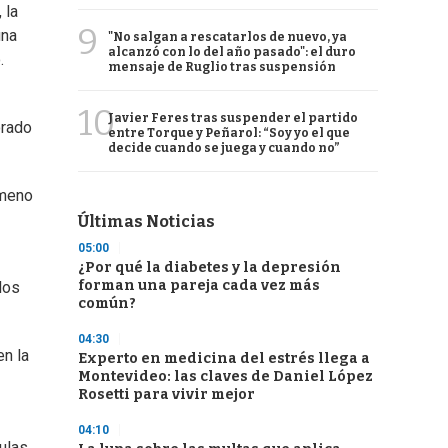
 la
9
una
"No salgan a rescatarlos de nuevo, ya
alcanzó con lo del año pasado": el duro
.
mensaje de Ruglio tras suspensión
10
Javier Feres tras suspender el partido
orado
entre Torque y Peñarol: “Soy yo el que
decide cuando se juega y cuando no”
ómeno
Últimas Noticias
05:00
¿Por qué la diabetes y la depresión
forman una pareja cada vez más
los
común?
04:30
en la
Experto en medicina del estrés llega a
Montevideo: las claves de Daniel López
Rosetti para vivir mejor
04:10
ulas