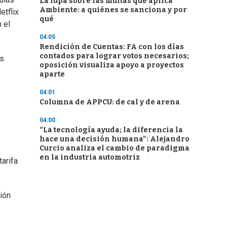
La lupa sobre las multas que aplica
Ambiente: a quiénes se sanciona y por
etflix
qué
 el
04:05
Rendición de Cuentas: FA con los días
contados para lograr votos necesarios;
es
oposición visualiza apoyo a proyectos
aparte
04:01
Columna de APPCU: de cal y de arena
04:00
“La tecnología ayuda; la diferencia la
hace una decisión humana”: Alejandro
Curcio analiza el cambio de paradigma
en la industria automotriz
arifa
ción