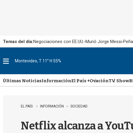
Temas del día:
Negociaciones con EE.UU.
Murió Jorge Messi
Peña
Montevideo, T 11° H 55%
M
e
n
u
Últimas Noticias
Información
El País +
Ovación
TV Show
B
EL PAÍS
INFORMACIÓN
SOCIEDAD
Netflix alcanza a You