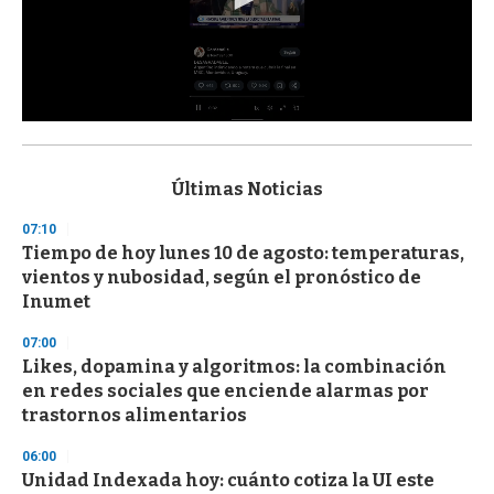
0
s
e
c
Últimas Noticias
o
n
07:10
d
Tiempo de hoy lunes 10 de agosto: temperaturas,
s
o
vientos y nubosidad, según el pronóstico de
f
Inumet
3
3
s
07:00
e
Likes, dopamina y algoritmos: la combinación
c
en redes sociales que enciende alarmas por
o
n
trastornos alimentarios
d
s
06:00
Unidad Indexada hoy: cuánto cotiza la UI este