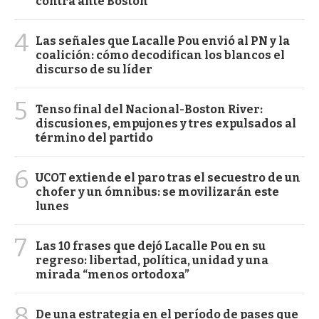
contra ante Boston
4
Las señales que Lacalle Pou envió al PN y la
coalición: cómo decodifican los blancos el
discurso de su líder
5
Tenso final del Nacional-Boston River:
discusiones, empujones y tres expulsados al
término del partido
6
UCOT extiende el paro tras el secuestro de un
chofer y un ómnibus: se movilizarán este
lunes
7
Las 10 frases que dejó Lacalle Pou en su
regreso: libertad, política, unidad y una
mirada “menos ortodoxa”
8
De una estrategia en el período de pases que