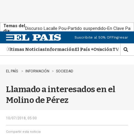
Temas del
Discurso Lacalle Pou
Partido suspendido
En Clave País
día:
Suscribite al 50% OFF
Ingresar
M
e
Últimas Noticias
Información
El País +
Ovación
TV Show
n
M
u
o
s
t
EL PAÍS
INFORMACIÓN
SOCIEDAD
r
a
Llamado a interesados en el
r
b
Molino de Pérez
�
s
q
u
10/07/2018, 05:00
e
d
Compartir esta noticia