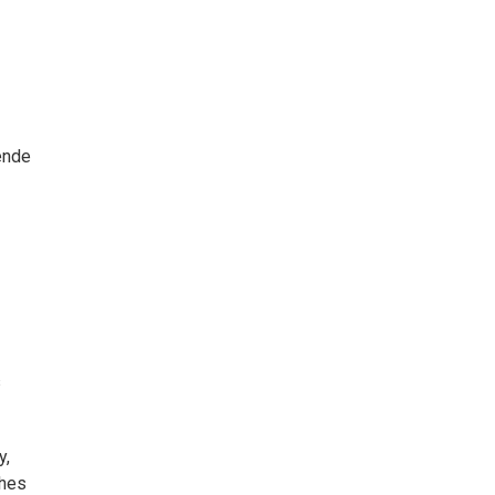
ende
s
y,
ches