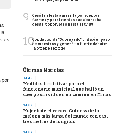
los uruguayos premium
9
Cesó la alerta amarilla por vientos
fuertes y persistentes que abarcaba
desde Montevideo hasta el Chuy
as
 la
10
s, es
Conductor de "Subrayado" criticó el paro
de maestros y generó un fuerte debate:
"No tiene sentido"
Últimas Noticias
14:40
a por
Medidas limitativas para el
funcionario municipal que halló un
cuerpo sin vida en un camino en Minas
14:39
Mujer bate el record Guiness de la
melena más larga del mundo con casi
tres metros de longitud
14:37