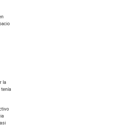
en
pacio
r la
 tenía
ctivo
ia
asi