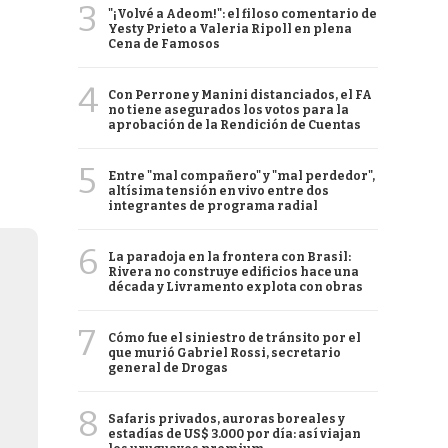
3
"¡Volvé a Adeom!": el filoso comentario de
Yesty Prieto a Valeria Ripoll en plena
Cena de Famosos
4
Con Perrone y Manini distanciados, el FA
no tiene asegurados los votos para la
aprobación de la Rendición de Cuentas
5
Entre "mal compañero" y "mal perdedor",
altísima tensión en vivo entre dos
integrantes de programa radial
6
La paradoja en la frontera con Brasil:
Rivera no construye edificios hace una
década y Livramento explota con obras
7
Cómo fue el siniestro de tránsito por el
que murió Gabriel Rossi, secretario
general de Drogas
8
Safaris privados, auroras boreales y
estadías de US$ 3.000 por día: así viajan