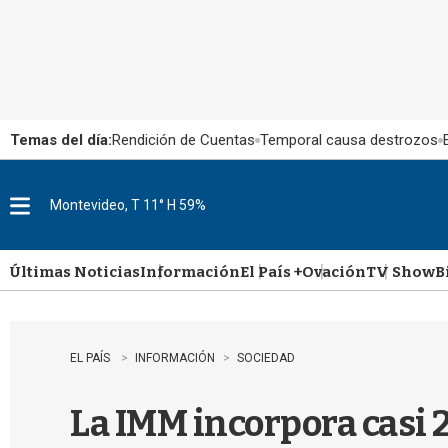
Temas del día:
Rendición de Cuentas
Temporal causa destrozos
Montevideo, T 11° H 59%
M
e
n
u
Últimas Noticias
Información
El País +
Ovación
TV Show
B
EL PAÍS
INFORMACIÓN
SOCIEDAD
La IMM incorpora casi 