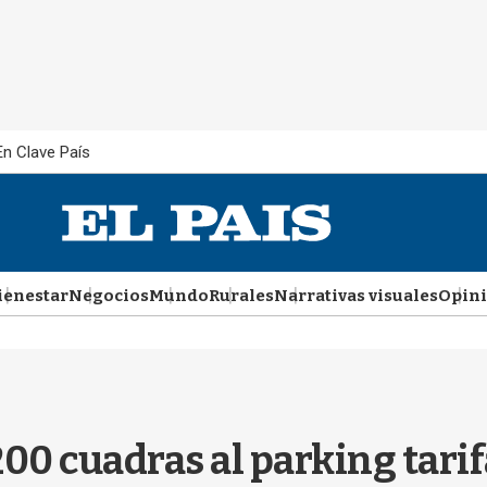
En Clave País
ienestar
Negocios
Mundo
Rurales
Narrativas visuales
Opin
200 cuadras al parking tari