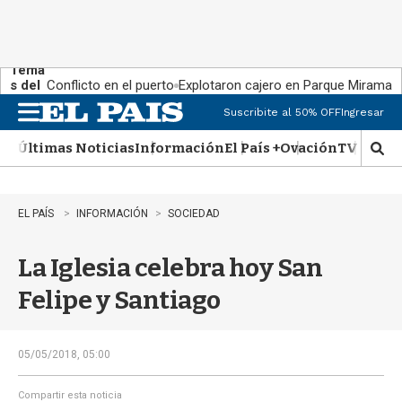
Tema
s del
Conflicto en el puerto
Explotaron cajero en Parque Miramar
día:
Suscribite al 50% OFF
Ingresar
M
e
Últimas Noticias
Información
El País +
Ovación
TV Show
n
M
u
o
s
t
EL PAÍS
INFORMACIÓN
SOCIEDAD
r
a
La Iglesia celebra hoy San
r
b
Felipe y Santiago
�
s
q
u
05/05/2018, 05:00
e
d
Compartir esta noticia