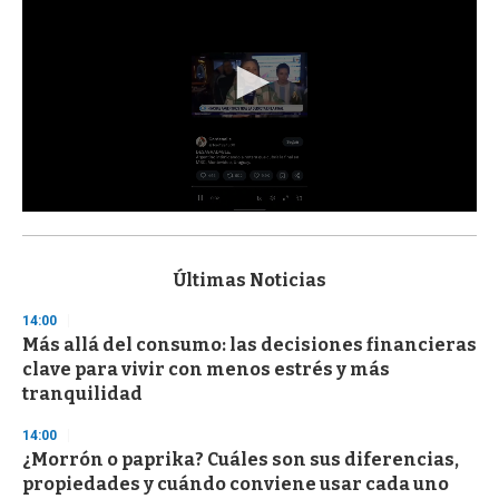
0
s
e
c
Últimas Noticias
o
n
14:00
d
Más allá del consumo: las decisiones financieras
s
o
clave para vivir con menos estrés y más
f
tranquilidad
3
3
s
14:00
e
¿Morrón o paprika? Cuáles son sus diferencias,
c
propiedades y cuándo conviene usar cada uno
o