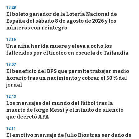
n
d
13:28
s
El boleto ganador de la Lotería Nacional de
España del sábado 8 de agosto de 2026 y los
números con reintegro
13:16
Una niña herida muere y eleva a ocho los
fallecidos por el tiroteo en escuela de Tailandia
13:07
El beneficio del BPS que permite trabajar medio
horario tras un nacimiento y cobrar el 50 % del
jornal
12:43
Los mensajes del mundo del fútbol tras la
muerte de Jorge Messi y el minuto de silencio
que decretó AFA
12:11
El emotivo mensaje de Julio Ríos tras ser dado de