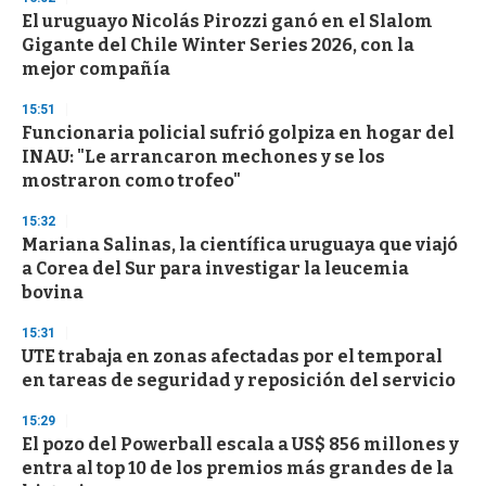
3
s
El uruguayo Nicolás Pirozzi ganó en el Slalom
e
Gigante del Chile Winter Series 2026, con la
c
mejor compañía
o
n
d
15:51
s
Funcionaria policial sufrió golpiza en hogar del
INAU: "Le arrancaron mechones y se los
mostraron como trofeo"
15:32
Mariana Salinas, la científica uruguaya que viajó
a Corea del Sur para investigar la leucemia
bovina
15:31
UTE trabaja en zonas afectadas por el temporal
en tareas de seguridad y reposición del servicio
15:29
El pozo del Powerball escala a US$ 856 millones y
entra al top 10 de los premios más grandes de la