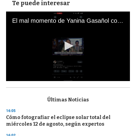
Te puede interesar
El mal momento de Yanina Gasañol con un hincha argentino en "Subrayado"
0
s
e
c
Últimas Noticias
o
n
16:05
d
Cómo fotografiar el eclipse solar total del
s
o
miércoles 12 de agosto, según expertos
f
3
16:02