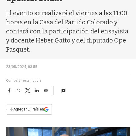
a
El evento se realizará el viernes a las 11:00
horas en la Casa del Partido Colorado y
contará con la participación del ensayista
y docente Heber Gatto y del diputado Ope
Pasquet.
23/05/2024, 03:55
Compartir esta noticia
F
W
T
L
E
a
h
w
i
m
c
a
i
n
a
e
t
t
k
i
+
Agregar El País en
b
s
t
e
l
o
A
e
d
o
p
r
I
k
p
n