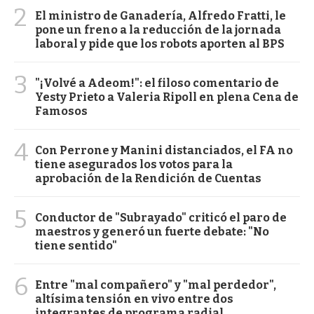
2
El ministro de Ganadería, Alfredo Fratti, le
pone un freno a la reducción de la jornada
laboral y pide que los robots aporten al BPS
3
"¡Volvé a Adeom!": el filoso comentario de
Yesty Prieto a Valeria Ripoll en plena Cena de
Famosos
4
Con Perrone y Manini distanciados, el FA no
tiene asegurados los votos para la
aprobación de la Rendición de Cuentas
5
Conductor de "Subrayado" criticó el paro de
maestros y generó un fuerte debate: "No
tiene sentido"
6
Entre "mal compañero" y "mal perdedor",
altísima tensión en vivo entre dos
integrantes de programa radial