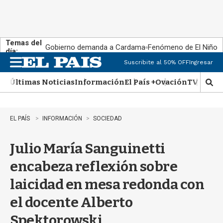
Temas del
Gobierno demanda a Cardama
Fenómeno de El Niño
día:
Suscribite al 50% OFF
Ingresar
M
e
Últimas Noticias
Información
El País +
Ovación
TV Show
n
M
u
o
s
t
EL PAÍS
INFORMACIÓN
SOCIEDAD
r
a
Julio María Sanguinetti
r
b
encabeza reflexión sobre
�
s
laicidad en mesa redonda con
q
u
el docente Alberto
e
d
Spektorowski