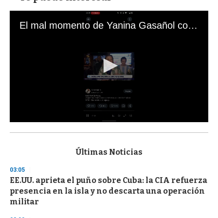
El mal momento de Yanina Gasañol con un hincha argentino en "Subrayado"
0
s
e
c
Últimas Noticias
o
n
03:05
d
EE.UU. aprieta el puño sobre Cuba: la CIA refuerza
s
o
presencia en la isla y no descarta una operación
f
militar
3
3