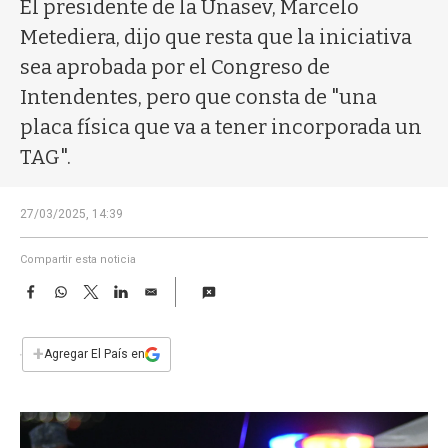
a
El presidente de la Unasev, Marcelo
Metediera, dijo que resta que la iniciativa
sea aprobada por el Congreso de
Intendentes, pero que consta de "una
placa física que va a tener incorporada un
TAG".
27/03/2025, 14:39
Compartir esta noticia
F
W
T
L
E
a
h
w
i
m
c
a
i
n
a
e
t
t
k
i
+
Agregar El País en
b
s
t
e
l
o
A
e
d
o
p
r
I
k
p
n