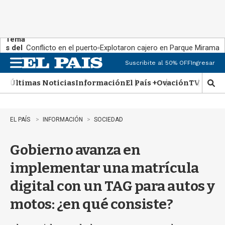
Tema
s del
Conflicto en el puerto
Explotaron cajero en Parque Miramar
día:
Suscribite al 50% OFF
Ingresar
M
e
Últimas Noticias
Información
El País +
Ovación
TV Show
n
M
u
o
s
t
EL PAÍS
INFORMACIÓN
SOCIEDAD
r
a
Gobierno avanza en
r
b
implementar una matrícula
�
s
digital con un TAG para autos y
q
u
motos: ¿en qué consiste?
e
d