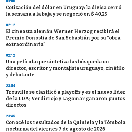
s
03:00
e
Cotización del dólar en Uruguay: la divisa cerró
c
la semana a la baja y se negoció en $ 40,25
o
n
d
02:12
s
El cineasta alemán Werner Herzog recibirá el
Premio Donostia de San Sebastián por su "obra
extraordinaria"
02:12
Una película que sintetiza las búsqueda un
director, escritor y montajista uruguayo, cinéfilo
y debutante
23:54
Trouville se clasificó a playoffs y es el nuevo líder
de la LDA; Verdirrojo y Lagomar ganaron puntos
directos
23:45
Conocé los resultados de la Quiniela y la Tómbola
nocturna del viernes 7 de agosto de 2026