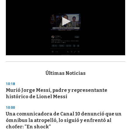
0
s
e
c
Últimas Noticias
o
n
10:18
d
Murió Jorge Messi, padre y representante
s
o
histórico de Lionel Messi
f
3
10:00
3
s
Una comunicadora de Canal 10 denunció que un
e
ómnibus la atropelló, lo siguió y enfrentó al
c
chofer: "En shock"
o