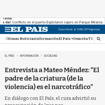
Tema
s del
Conflicto en el puerto
Explotaron cajero en Parque Miramar
día:
Suscribite al 50% OFF
Ingresar
M
e
Últimas Noticias
Información
El País +
Ovación
TV Show
n
M
u
o
s
t
EL PAÍS
INFORMACIÓN
SOCIEDAD
r
a
Entrevista a Mateo Méndez: “El
r
b
padre de la criatura (de la
�
s
violencia) es el narcotráfico”
q
u
e
En diálogo con El País, el cura advirtió su
d