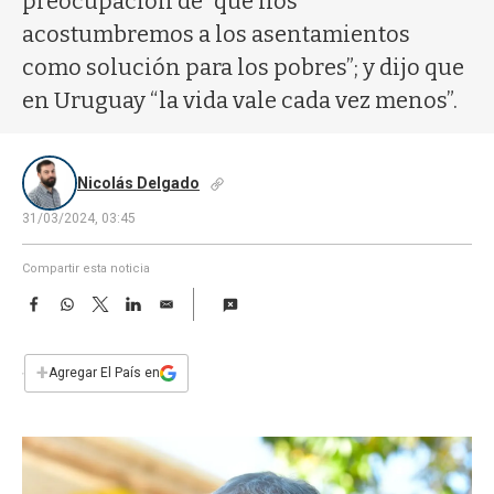
preocupación de “que nos
a
acostumbremos a los asentamientos
como solución para los pobres”; y dijo que
en Uruguay “la vida vale cada vez menos”.
Nicolás Delgado
31/03/2024, 03:45
Compartir esta noticia
F
W
T
L
E
a
h
w
i
m
c
a
i
n
a
e
t
t
k
i
+
Agregar El País en
b
s
t
e
l
o
A
e
d
o
p
r
I
k
p
n