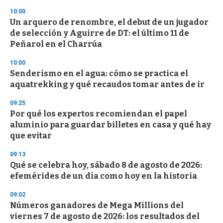
n
d
10:00
s
Un arquero de renombre, el debut de un jugador
de selección y Aguirre de DT: el último 11 de
Peñarol en el Charrúa
10:00
Senderismo en el agua: cómo se practica el
aquatrekking y qué recaudos tomar antes de ir
09:25
Por qué los expertos recomiendan el papel
aluminio para guardar billetes en casa y qué hay
que evitar
09:13
Qué se celebra hoy, sábado 8 de agosto de 2026:
efemérides de un día como hoy en la historia
09:02
Números ganadores de Mega Millions del
viernes 7 de agosto de 2026: los resultados del