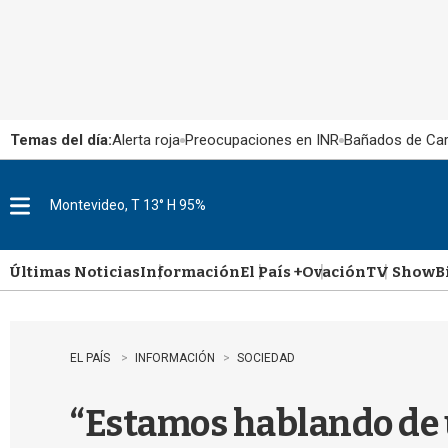
Temas del día:
Alerta roja
Preocupaciones en INR
Bañados de Ca
Montevideo, T 13° H 95%
M
e
n
u
Últimas Noticias
Información
El País +
Ovación
TV Show
B
EL PAÍS
INFORMACIÓN
SOCIEDAD
“Estamos hablando de u