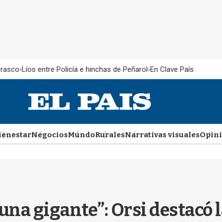
rrasco
Líos entre Policía e hinchas de Peñarol
En Clave País
ienestar
Negocios
Mundo
Rurales
Narrativas visuales
Opin
na gigante”: Orsi destacó 