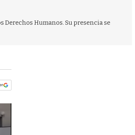
s
q
u
e
 los Derechos Humanos. Su presencia se
d
a
 en