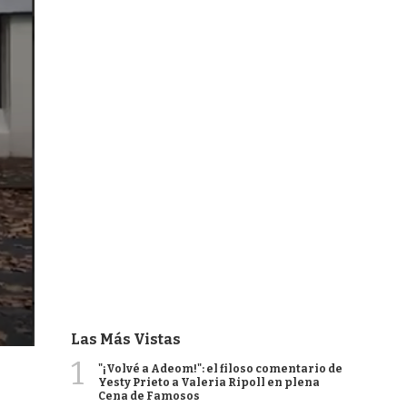
Las Más Vistas
1
"¡Volvé a Adeom!": el filoso comentario de
Yesty Prieto a Valeria Ripoll en plena
Cena de Famosos