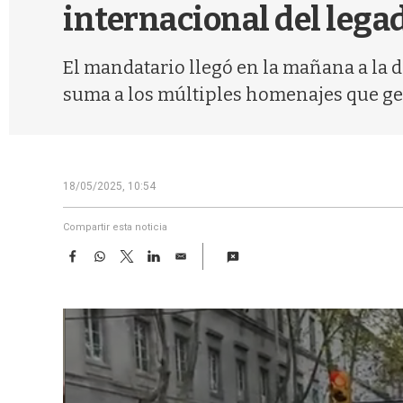
internacional del lega
El mandatario llegó en la mañana a la d
suma a los múltiples homenajes que gen
18/05/2025, 10:54
Compartir esta noticia
F
W
T
L
E
a
h
w
i
m
c
a
i
n
a
e
t
t
k
i
b
s
t
e
l
o
A
e
d
o
p
r
I
k
p
n