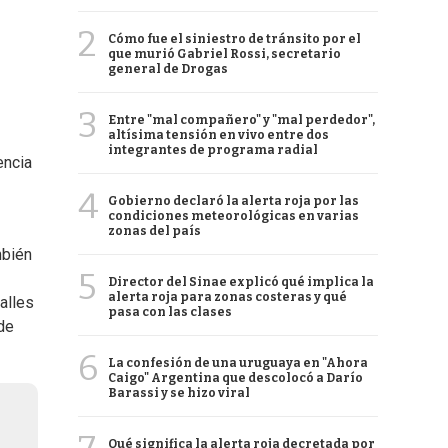
2
Cómo fue el siniestro de tránsito por el
que murió Gabriel Rossi, secretario
general de Drogas
3
Entre "mal compañero" y "mal perdedor",
altísima tensión en vivo entre dos
integrantes de programa radial
encia
4
Gobierno declaró la alerta roja por las
condiciones meteorológicas en varias
zonas del país
mbién
5
Director del Sinae explicó qué implica la
alerta roja para zonas costeras y qué
alles
pasa con las clases
de
6
La confesión de una uruguaya en "Ahora
Caigo" Argentina que descolocó a Darío
Barassi y se hizo viral
Qué significa la alerta roja decretada por