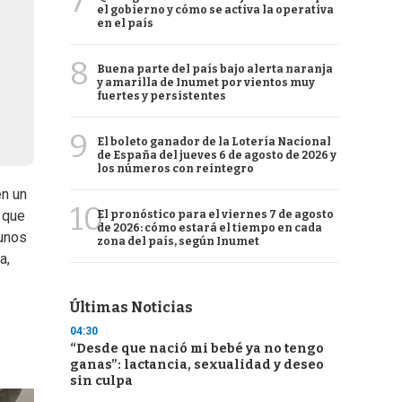
7
el gobierno y cómo se activa la operativa
en el país
8
Buena parte del país bajo alerta naranja
y amarilla de Inumet por vientos muy
fuertes y persistentes
9
El boleto ganador de la Lotería Nacional
de España del jueves 6 de agosto de 2026 y
los números con reintegro
en un
10
 que
El pronóstico para el viernes 7 de agosto
de 2026: cómo estará el tiempo en cada
 unos
zona del país, según Inumet
a,
Últimas Noticias
04:30
“Desde que nació mi bebé ya no tengo
ganas”: lactancia, sexualidad y deseo
sin culpa