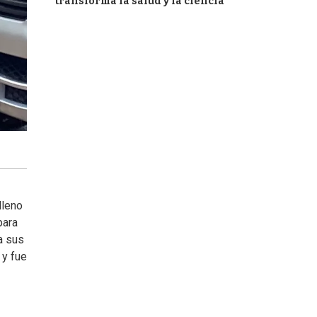
transforma la salud y la ciencia
lleno
para
a sus
 y fue