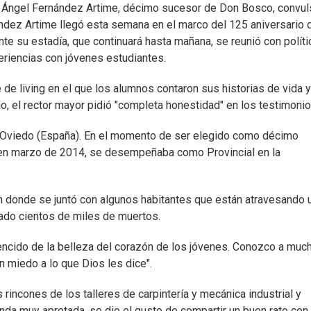
os Ángel Fernández Artime, décimo sucesor de Don Bosco, convul
rnández Artime llegó esta semana en el marco del 125 aniversario 
te su estadía, que continuará hasta mañana, se reunió con políti
eriencias con jóvenes estudiantes.
 de living en el que los alumnos contaron sus historias de vida y
o, el rector mayor pidió "completa honestidad" en los testimonio
e Oviedo (España). En el momento de ser elegido como décimo
 en marzo de 2014, se desempeñaba como Provincial en la
en donde se juntó con algunos habitantes que están atravesando 
usado cientos de miles de muertos.
vencido de la belleza del corazón de los jóvenes. Conozco a muc
n miedo a lo que Dios les dice".
 rincones de los talleres de carpintería y mecánica industrial y
enda muy apretada, se dio el gusto de compartir un buen rato con