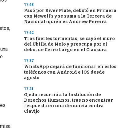
17:48
Pasó por River Plate, debutó en Primera
con Newell's y se suma a la Tercera de
Nacional: quién es Andrew Pereira
stos,
17:42
Tras fuertes tormentas, se cayó el muro
del Ubilla de Melo y preocupa por el
 una
debut de Cerro Largo en el Clausura
re
17:37
WhatsApp dejará de funcionar en estos
teléfonos con Android e iOS desde
agosto
17:21
Ojeda recurrió a la Institución de
Derechos Humanos, tras no encontrar
res
respuesta en una denuncia contra
Clavijo
 misa.