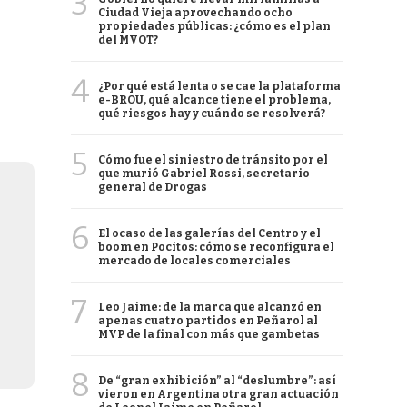
3
Ciudad Vieja aprovechando ocho
propiedades públicas: ¿cómo es el plan
del MVOT?
4
¿Por qué está lenta o se cae la plataforma
e-BROU, qué alcance tiene el problema,
qué riesgos hay y cuándo se resolverá?
5
Cómo fue el siniestro de tránsito por el
que murió Gabriel Rossi, secretario
general de Drogas
6
El ocaso de las galerías del Centro y el
boom en Pocitos: cómo se reconfigura el
mercado de locales comerciales
7
Leo Jaime: de la marca que alcanzó en
apenas cuatro partidos en Peñarol al
MVP de la final con más que gambetas
8
De “gran exhibición” al “deslumbre”: así
vieron en Argentina otra gran actuación