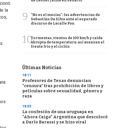
de Leonel Jaime en Peñarol
sionó
de la
9
"No es el mesías": las advertencias de
cos,
Sebastián Da Silva ante el esperado
discurso de Lacalle Pou
10
Tormentas, vientos de 100 km/h y caída
abrupta de temperatura: así avanzan el
s.
frente frío y el ciclón
Últimas Noticias
18:11
Profesores de Texas denuncian
una
"censura" tras prohibición de libros y
películas sobre sexualidad, género y
raza
hos
18:03
La confesión de una uruguaya en
"Ahora Caigo" Argentina que descolocó
a Darío Barassi y se hizo viral
 los