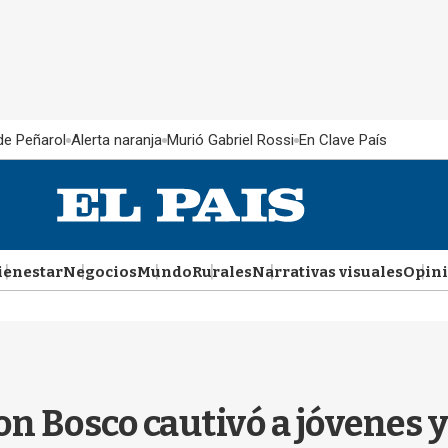
 de Peñarol
Alerta naranja
Murió Gabriel Rossi
En Clave País
ienestar
Negocios
Mundo
Rurales
Narrativas visuales
Opin
n Bosco cautivó a jóvenes y 