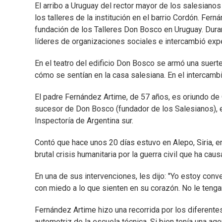
El arribo a Uruguay del rector mayor de los salesian
los talleres de la institución en el barrio Cordón. Fe
fundación de los Talleres Don Bosco en Uruguay. Duran
líderes de organizaciones sociales e intercambió exp
En el teatro del edificio Don Bosco se armó una suerte
cómo se sentían en la casa salesiana. En el intercambi
El padre Fernández Artime, de 57 años, es oriundo d
sucesor de Don Bosco (fundador de los Salesianos),
Inspectoría de Argentina sur.
Contó que hace unos 20 días estuvo en Alepo, Siria, 
brutal crisis humanitaria por la guerra civil que ha ca
En una de sus intervenciones, les dijo: "Yo estoy con
con miedo a lo que sienten en su corazón. No le tenga
Fernández Artime hizo una recorrida por los diferentes
automotriz de la escuela técnica. Si bien tenía una ag