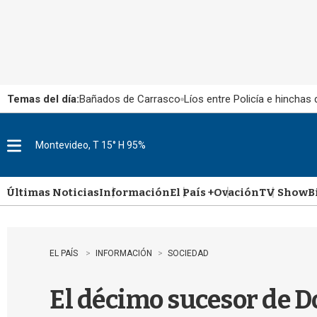
Temas del día:
Bañados de Carrasco
Líos entre Policía e hinchas
Montevideo, T 15° H 95%
M
e
n
u
Últimas Noticias
Información
El País +
Ovación
TV Show
B
EL PAÍS
INFORMACIÓN
SOCIEDAD
El décimo sucesor de Do