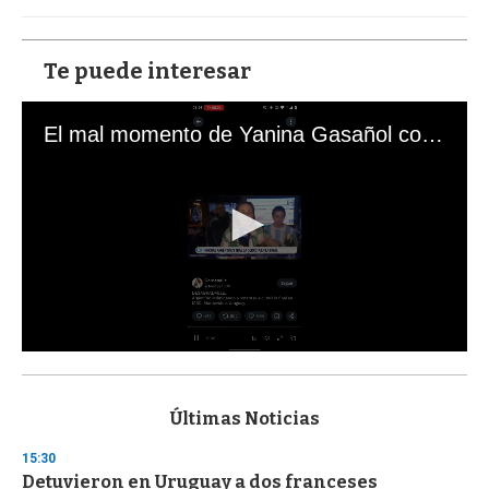
Te puede interesar
El mal momento de Yanina Gasañol con un hincha argentino en "Subrayado"
0
s
e
c
Últimas Noticias
o
n
15:30
d
Detuvieron en Uruguay a dos franceses
s