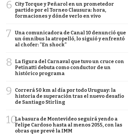
6
City Torque y Peñarol en un prometedor
partido por el Torneo Clausura: hora,
formaciones y dónde verlo en vivo
7
Una comunicadora de Canal 10 denunció que
un ómnibus la atropelló, lo siguió y enfrentó
al chofer: "En shock"
8
La figura del Carnaval que tuvo un cruce con
Petinatti debuta como conductor de un
histórico programa
9
Correrá 50 km al día por todo Uruguay: la
historia de superación tras el nuevo desafío
de Santiago Stirling
10
La basura de Montevideo seguirá yendo a
Felipe Cardoso hasta al menos 2055, con las
obras que prevé la IMM