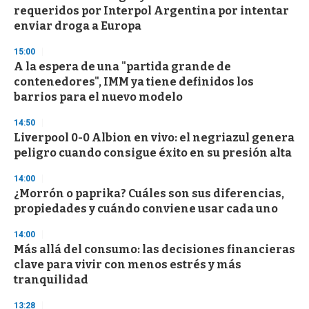
o
requeridos por Interpol Argentina por intentar
f
enviar droga a Europa
3
3
s
15:00
e
A la espera de una "partida grande de
c
contenedores", IMM ya tiene definidos los
o
n
barrios para el nuevo modelo
d
s
14:50
Liverpool 0-0 Albion en vivo: el negriazul genera
peligro cuando consigue éxito en su presión alta
14:00
¿Morrón o paprika? Cuáles son sus diferencias,
propiedades y cuándo conviene usar cada uno
14:00
Más allá del consumo: las decisiones financieras
clave para vivir con menos estrés y más
tranquilidad
13:28