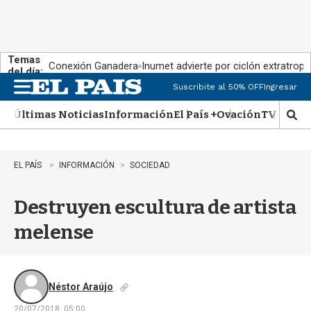
Temas
Conexión Ganadera
Inumet advierte por ciclón extratropi
del día:
Suscribite al 50% OFF
Ingresar
M
e
Últimas Noticias
Información
El País +
Ovación
TV Show
n
M
u
o
s
t
EL PAÍS
INFORMACIÓN
SOCIEDAD
r
a
Destruyen escultura de artista
r
b
melense
�
s
q
u
e
Néstor Araújo
d
20/07/2018, 05:00