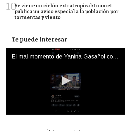
10
Se viene un ciclón extratropical: Inumet
publica un aviso especial a la población por
tormentas y viento
Te puede interesar
El mal momento de Yanina Gasañol con un hincha argentino en "Subrayado"
0
s
e
c