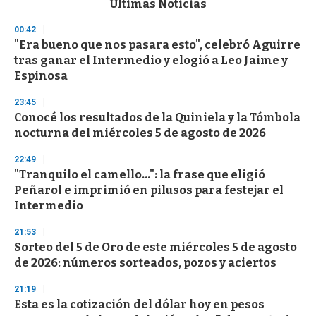
Últimas Noticias
o
n
00:42
d
"Era bueno que nos pasara esto", celebró Aguirre
s
o
tras ganar el Intermedio y elogió a Leo Jaime y
f
Espinosa
3
3
s
23:45
e
Conocé los resultados de la Quiniela y la Tómbola
c
nocturna del miércoles 5 de agosto de 2026
o
n
d
22:49
s
"Tranquilo el camello...": la frase que eligió
Peñarol e imprimió en pilusos para festejar el
Intermedio
21:53
Sorteo del 5 de Oro de este miércoles 5 de agosto
de 2026: números sorteados, pozos y aciertos
21:19
Esta es la cotización del dólar hoy en pesos