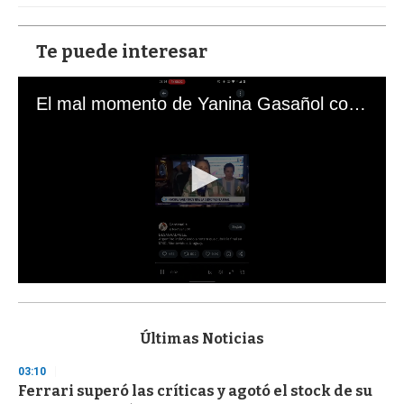
Te puede interesar
El mal momento de Yanina Gasañol con un hincha argentino en "Subrayado"
0
s
e
c
Últimas Noticias
o
n
03:10
d
Ferrari superó las críticas y agotó el stock de su
s