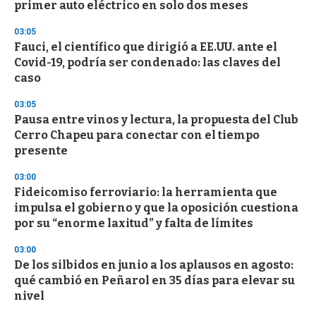
o
primer auto eléctrico en solo dos meses
f
3
03:05
3
s
Fauci, el científico que dirigió a EE.UU. ante el
e
Covid-19, podría ser condenado: las claves del
c
caso
o
n
d
03:05
s
Pausa entre vinos y lectura, la propuesta del Club
Cerro Chapeu para conectar con el tiempo
presente
03:00
Fideicomiso ferroviario: la herramienta que
impulsa el gobierno y que la oposición cuestiona
por su “enorme laxitud” y falta de límites
03:00
De los silbidos en junio a los aplausos en agosto:
qué cambió en Peñarol en 35 días para elevar su
nivel