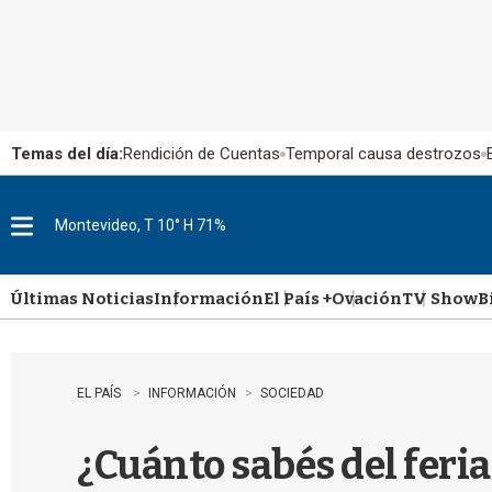
Temas del día:
Rendición de Cuentas
Temporal causa destrozos
Montevideo, T 10° H 71%
M
e
n
u
Últimas Noticias
Información
El País +
Ovación
TV Show
B
EL PAÍS
INFORMACIÓN
SOCIEDAD
¿Cuánto sabés del feriad