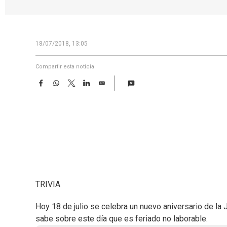
18/07/2018, 13:05
Compartir esta noticia
F
W
T
L
E
a
h
w
i
m
c
a
i
n
a
e
t
t
k
i
b
s
t
e
l
o
A
e
d
o
p
r
I
k
p
n
TRIVIA
Hoy 18 de julio se celebra un nuevo aniversario de la J
sabe sobre este día que es feriado no laborable.