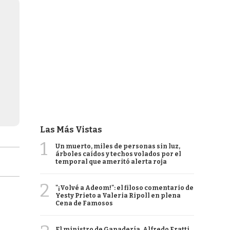
Las Más Vistas
1
Un muerto, miles de personas sin luz,
árboles caídos y techos volados por el
temporal que ameritó alerta roja
2
"¡Volvé a Adeom!": el filoso comentario de
Yesty Prieto a Valeria Ripoll en plena
Cena de Famosos
El ministro de Ganadería, Alfredo Fratti,