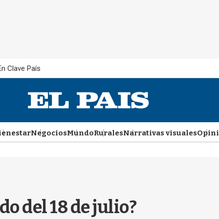
En Clave País
ienestar
Negocios
Mundo
Rurales
Narrativas visuales
Opin
o del 18 de julio?