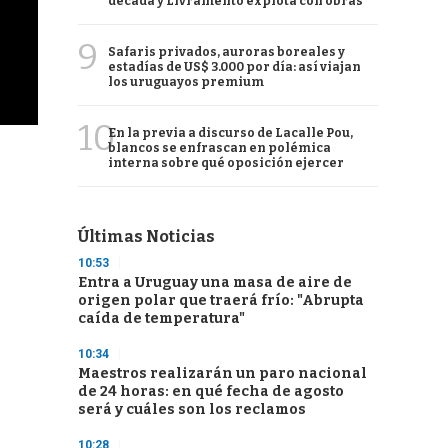
década y Livramento explota con obras
9
Safaris privados, auroras boreales y
estadías de US$ 3.000 por día: así viajan
los uruguayos premium
10
En la previa a discurso de Lacalle Pou,
blancos se enfrascan en polémica
interna sobre qué oposición ejercer
Últimas Noticias
10:53
Entra a Uruguay una masa de aire de
origen polar que traerá frío: "Abrupta
caída de temperatura"
10:34
Maestros realizarán un paro nacional
de 24 horas: en qué fecha de agosto
será y cuáles son los reclamos
10:28