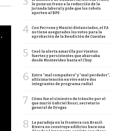
3
le pone un freno a la reducción de la
jornada laboral y pide que los robots
aporten al BPS
4
Con Perrone y Manini distanciados, el FA
no tiene asegurados los votos para la
cha argentino en "Subrayado"
aprobación de la Rendición de Cuentas
5
Cesó la alerta amarilla por vientos
fuertes y persistentes que abarcaba
desde Montevideo hasta el Chuy
6
Entre "mal compañero" y "mal perdedor",
altísima tensión en vivo entre dos
integrantes de programa radial
7
Cómo fue el siniestro de tránsito por el
que murió Gabriel Rossi, secretario
general de Drogas
8
La paradoja en la frontera con Brasil:
Rivera no construye edificios hace una