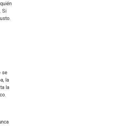
 quién
. Si
usto.
e se
a, la
ta la
co.
unca