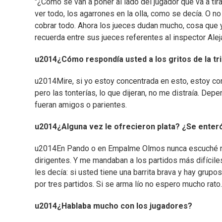
"¿Cómo se van a poner al lado del jugador que va a tira
ver todo, los agarrones en la olla, como se decía. O n
cobrar todo. Ahora los jueces dudan mucho, cosa que y
recuerda entre sus jueces referentes al inspector Aleja
u2014¿Cómo respondía usted a los gritos de la tri
u2014Mire, si yo estoy concentrada en esto, estoy co
pero las tonterías, lo que dijeran, no me distraía. De
fueran amigos o parientes.
u2014¿Alguna vez le ofrecieron plata? ¿Se enter
u2014En Pando o en Empalme Olmos nunca escuché nad
dirigentes. Y me mandaban a los partidos más difíciles
les decía: si usted tiene una barrita brava y hay grup
por tres partidos. Si se arma lío no espero mucho rato
u2014¿Hablaba mucho con los jugadores?