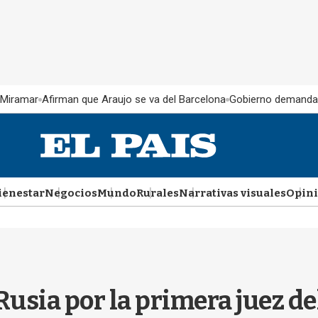
 Miramar
Afirman que Araujo se va del Barcelona
Gobierno demanda
ienestar
Negocios
Mundo
Rurales
Narrativas visuales
Opin
n Rusia por la primera juez 