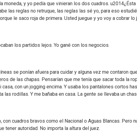
 la moneda, y yo pedía que vinieran los dos cuadros. u2014¿Ésta
be las reglas no retruque, las reglas las sé yo, para eso estudié
orque le saco roja de primera. Usted juegue y yo voy a cobrar lo j
caban los partidos lejos. Yo gané con los negocios.
líneas se ponían afuera para cuidar y alguna vez me contaron qu
eros de las chapas. Pensarían que me tenía que sacar toda la rop
i casa, con un jogging encima. Y usaba los pantalones cortos has
a las rodillas. Y me bañaba en casa. La gente se llevaba un chas
jo, con cuadros bravos como el Nacional o Aguas Blancas. Pero n
 tener autoridad. No importa la altura del juez.