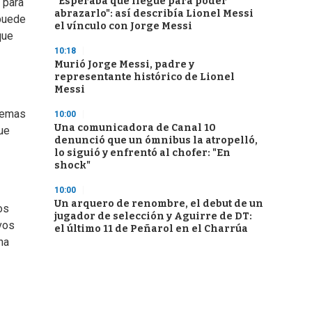
"Esperaba que llegue para poder
, para
abrazarlo": así describía Lionel Messi
 puede
el vínculo con Jorge Messi
que
10:18
Murió Jorge Messi, padre y
representante histórico de Lionel
Messi
blemas
10:00
Una comunicadora de Canal 10
que
denunció que un ómnibus la atropelló,
lo siguió y enfrentó al chofer: "En
shock"
10:00
Un arquero de renombre, el debut de un
os
jugador de selección y Aguirre de DT:
ivos
el último 11 de Peñarol en el Charrúa
ha