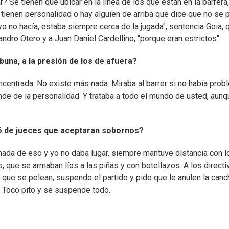
r? Se tienen que ubicar en la línea de los que están en la barrera
o tienen personalidad o hay alguien de arriba que dice que no se
o no hacía, estaba siempre cerca de la jugada", sentencia Goia, 
ndro Otero y a Juan Daniel Cardellino, "porque eran estrictos".
buna, a la presión de los de afuera?
ncentrada. No existe más nada. Miraba al barrer si no había pro
pende de la personalidad. Y trataba a todo el mundo de usted, aun
ó de jueces que aceptaran sobornos?
a de eso y yo no daba lugar, siempre mantuve distancia con l
, que se armaban líos a las piñas y con botellazos. A los direct
os que se pelean, suspendo el partido y pido que le anulen la canc
. Toco pito y se suspende todo.