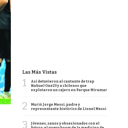
Las Más Vistas
1
Así detuvieron al cantante de trap
Nahuel One23 y a chilenos que
explotaron un cajero en Parque Miramar
2
Murió Jorge Messi, padre y
representante histórico de Lionel Messi
3
Jóvenes, sanos y obsesionados con el
futuro: el nuevo boom de la medicina de