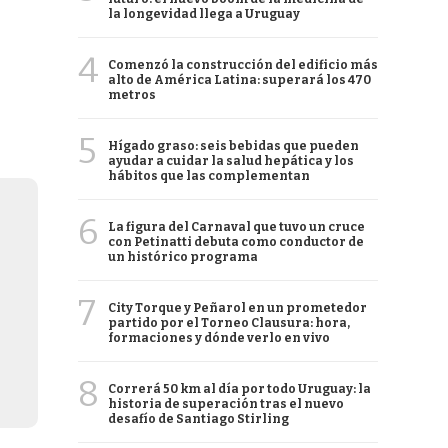
la longevidad llega a Uruguay
4
Comenzó la construcción del edificio más
alto de América Latina: superará los 470
metros
5
Hígado graso: seis bebidas que pueden
ayudar a cuidar la salud hepática y los
hábitos que las complementan
6
La figura del Carnaval que tuvo un cruce
con Petinatti debuta como conductor de
un histórico programa
7
City Torque y Peñarol en un prometedor
partido por el Torneo Clausura: hora,
formaciones y dónde verlo en vivo
8
Correrá 50 km al día por todo Uruguay: la
historia de superación tras el nuevo
desafío de Santiago Stirling