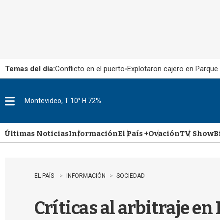
Temas del día:
Conflicto en el puerto
Explotaron cajero en Parque
Montevideo, T 10° H 72%
M
e
n
u
Últimas Noticias
Información
El País +
Ovación
TV Show
B
EL PAÍS
INFORMACIÓN
SOCIEDAD
Críticas al arbitraje e