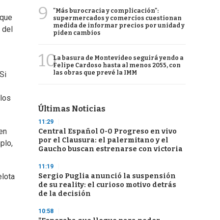
9
"Más burocracia y complicación":
 que
supermercados y comercios cuestionan
medida de informar precios por unidad y
 del
piden cambios
10
La basura de Montevideo seguirá yendo a
Felipe Cardoso hasta al menos 2055, con
las obras que prevé la IMM
Si
 los
Últimas Noticias
11:29
 en
Central Español 0-0 Progreso en vivo
por el Clausura: el palermitano y el
plo,
Gaucho buscan estrenarse con victoria
11:19
Sergio Puglia anunció la suspensión
elota
de su reality: el curioso motivo detrás
de la decisión
10:58