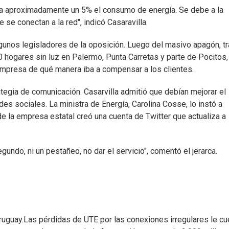
a aproximadamente un 5% el consumo de energía. Se debe a la
se conectan a la red", indicó Casaravilla.
unos legisladores de la oposición. Luego del masivo apagón, t
hogares sin luz en Palermo, Punta Carretas y parte de Pocitos,
 empresa de qué manera iba a compensar a los clientes.
ategia de comunicación. Casarvilla admitió que debían mejorar el
edes sociales. La ministra de Energía, Carolina Cosse, lo instó a
de la empresa estatal creó una cuenta de Twitter que actualiza a
undo, ni un pestañeo, no dar el servicio", comentó el jerarca.
ruguay.Las pérdidas de UTE por las conexiones irregulares le c