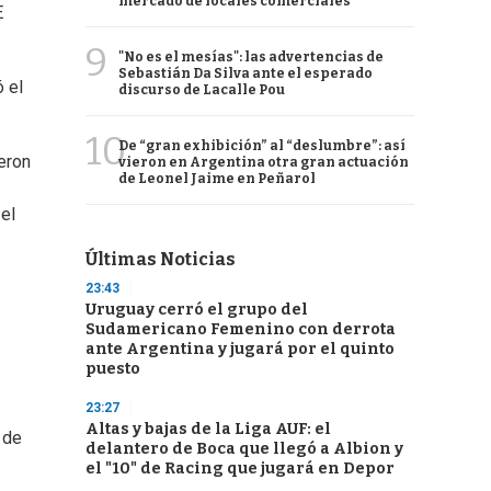
mercado de locales comerciales
E
9
"No es el mesías": las advertencias de
Sebastián Da Silva ante el esperado
 el
discurso de Lacalle Pou
10
De “gran exhibición” al “deslumbre”: así
eron
vieron en Argentina otra gran actuación
de Leonel Jaime en Peñarol
el
Últimas Noticias
23:43
Uruguay cerró el grupo del
Sudamericano Femenino con derrota
ante Argentina y jugará por el quinto
puesto
23:27
Altas y bajas de la Liga AUF: el
 de
delantero de Boca que llegó a Albion y
el "10" de Racing que jugará en Depor