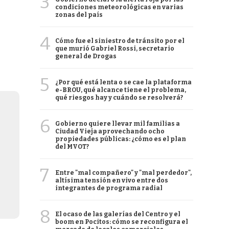
3
condiciones meteorológicas en varias
zonas del país
4
Cómo fue el siniestro de tránsito por el
que murió Gabriel Rossi, secretario
general de Drogas
5
¿Por qué está lenta o se cae la plataforma
e-BROU, qué alcance tiene el problema,
qué riesgos hay y cuándo se resolverá?
6
Gobierno quiere llevar mil familias a
Ciudad Vieja aprovechando ocho
propiedades públicas: ¿cómo es el plan
del MVOT?
7
Entre "mal compañero" y "mal perdedor",
altísima tensión en vivo entre dos
integrantes de programa radial
8
El ocaso de las galerías del Centro y el
boom en Pocitos: cómo se reconfigura el