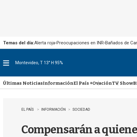
Temas del día:
Alerta roja
Preocupaciones en INR
Bañados de Ca
Montevideo, T 13° H 95%
M
e
n
u
Últimas Noticias
Información
El País +
Ovación
TV Show
B
EL PAÍS
INFORMACIÓN
SOCIEDAD
Compensarán a quienes 