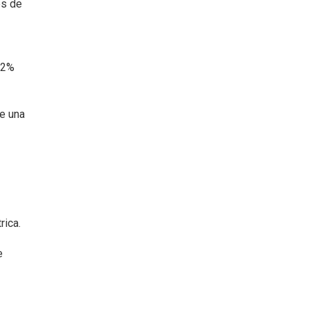
es de
82%
e una
rica.
e