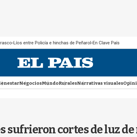
rrasco
Líos entre Policía e hinchas de Peñarol
En Clave País
ienestar
Negocios
Mundo
Rurales
Narrativas visuales
Opin
sufrieron cortes de luz de