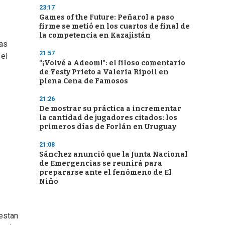
23:17
Games of the Future: Peñarol a paso
firme se metió en los cuartos de final de
la competencia en Kazajistán
ras
21:57
 el
"¡Volvé a Adeom!": el filoso comentario
de Yesty Prieto a Valeria Ripoll en
plena Cena de Famosos
21:26
De mostrar su práctica a incrementar
la cantidad de jugadores citados: los
primeros días de Forlán en Uruguay
21:08
Sánchez anunció que la Junta Nacional
de Emergencias se reunirá para
prepararse ante el fenómeno de El
Niño
uestan